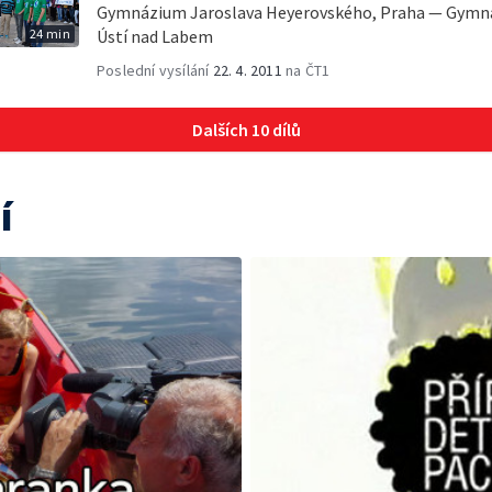
Gymnázium Jaroslava Heyerovského, Praha — Gymnáz
24 min
Ústí nad Labem
Poslední vysílání
22. 4. 2011
na ČT1
Dalších 10 dílů
í