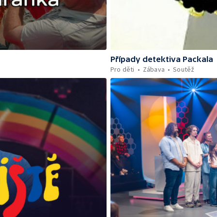
Případy detektiva Packala
Pro děti
Zábava
Soutěž