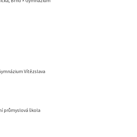
emická, Brno × Gymnázium
 Gymnázium Vítězslava
ní průmyslová škola