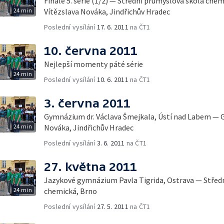
Finále 5. série (1/2) — Střední průmyslová škola ch
24 min
Vítězslava Nováka, Jindřichův Hradec
Poslední vysílání
17. 6. 2011
na ČT1
10. června 2011
Nejlepší momenty páté série
24 min
Poslední vysílání
10. 6. 2011
na ČT1
3. června 2011
Gymnázium dr. Václava Šmejkala, Ústí nad Labem —
24 min
Nováka, Jindřichův Hradec
Poslední vysílání
3. 6. 2011
na ČT1
27. května 2011
Jazykové gymnázium Pavla Tigrida, Ostrava — Střed
24 min
chemická, Brno
Poslední vysílání
27. 5. 2011
na ČT1