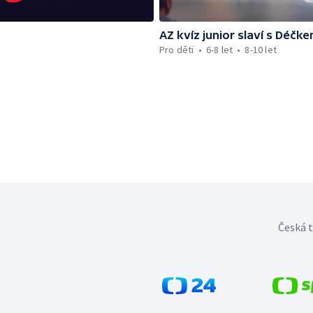
AZ kvíz junior slaví s Déčk
Pro děti
6-8 let
8-10 let
Česká t