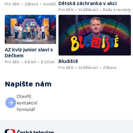
Dětská záchranka v akci
Pro děti
Zábava
Soutěž
Pro děti
Vzdělávací
Rady a recepty
AZ kvíz junior slaví s
Déčkem
Bludiště
Pro děti
6-8 let
8-10 let
Pro děti
Vzdělávací
Zábava
Napište nám
Otevřít
kontaktní
formulář