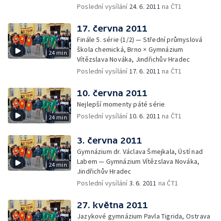
Poslední vysílání
24. 6. 2011
na ČT1
17. června 2011
Finále 5. série (1/2) — Střední průmyslová
škola chemická, Brno × Gymnázium
24 min
Vítězslava Nováka, Jindřichův Hradec
Poslední vysílání
17. 6. 2011
na ČT1
10. června 2011
Nejlepší momenty páté série
Poslední vysílání
10. 6. 2011
na ČT1
24 min
3. června 2011
Gymnázium dr. Václava Šmejkala, Ústí nad
Labem — Gymnázium Vítězslava Nováka,
24 min
Jindřichův Hradec
Poslední vysílání
3. 6. 2011
na ČT1
27. května 2011
Jazykové gymnázium Pavla Tigrida, Ostrava