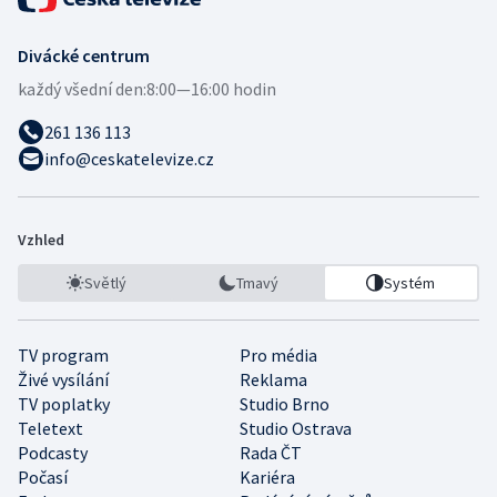
Divácké centrum
každý všední den:
8:00—16:00 hodin
261 136 113
info@ceskatelevize.cz
Vzhled
Světlý
Tmavý
Systém
TV program
Pro média
Živé vysílání
Reklama
TV poplatky
Studio Brno
Teletext
Studio Ostrava
Podcasty
Rada ČT
Počasí
Kariéra