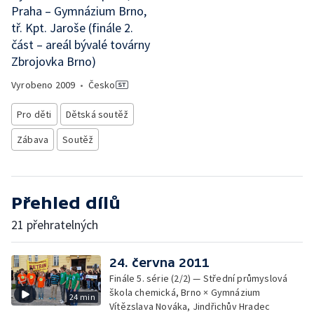
Praha – Gymnázium Brno,
tř. Kpt. Jaroše (finále 2.
část – areál bývalé továrny
Zbrojovka Brno)
Vyrobeno
2009
•
Česko
Pro děti
Dětská soutěž
Zábava
Soutěž
Přehled dílů
21 přehratelných
24. června 2011
Finále 5. série (2/2) — Střední průmyslová
škola chemická, Brno × Gymnázium
24 min
Vítězslava Nováka, Jindřichův Hradec