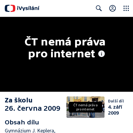
Close
Search
ČT nemá práva 
pro internet
Za školu
Další díl
ČT nemá práva
26. června 2009
4. září
pro internet
2009
Obsah dílu
Gymnázium J. Keplera,