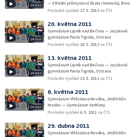
— Střední průmyslová škola chemická, Brno
24 min
Poslední vysílání
27. 5. 2011
na ČT1
20. května 2011
Gymnázium Lipník nad Bečvou — Jazykové
gymnázium Pavla Tigrida, Ostrava
24 min
Poslední vysílání
20. 5. 2011
na ČT1
13. května 2011
Gymnázium Lipník nad Bečvou — Jazykové
gymnázium Pavla Tigrida, Ostrava
24 min
Poslední vysílání
13. 5. 2011
na ČT1
6. května 2011
Gymnázium Vítězslava Nováka, Jindřichův
Hradec — Gymnázium Vodňany
24 min
Poslední vysílání
6. 5. 2011
na ČT1
29. dubna 2011
Gymnázium Vítězslava Nováka, Jindřichův