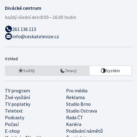
Divácké centrum
každý všední den:
8:00—16:00 hodin
261 136 113
info@ceskatelevize.cz
Vzhled
Světlý
Tmavý
Systém
TV program
Pro média
Živé vysílání
Reklama
TV poplatky
Studio Brno
Teletext
Studio Ostrava
Podcasty
Rada ČT
Počasí
Kariéra
E-shop
Podávání námětů