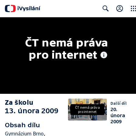
Clos
Search
ČT nemá práva 
pro internet
Za školu
Další díl
ČT nemá práva
13. února 2009
20.
pro internet
února
2009
Obsah dílu
Gymnázium Brno,