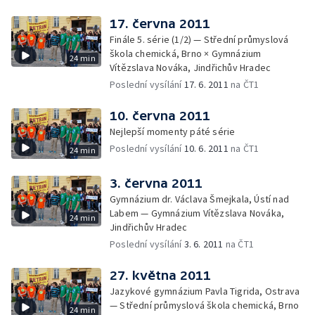
17. června 2011
Finále 5. série (1/2) — Střední průmyslová
škola chemická, Brno × Gymnázium
24 min
Vítězslava Nováka, Jindřichův Hradec
Poslední vysílání
17. 6. 2011
na ČT1
10. června 2011
Nejlepší momenty páté série
Poslední vysílání
10. 6. 2011
na ČT1
24 min
3. června 2011
Gymnázium dr. Václava Šmejkala, Ústí nad
Labem — Gymnázium Vítězslava Nováka,
24 min
Jindřichův Hradec
Poslední vysílání
3. 6. 2011
na ČT1
27. května 2011
Jazykové gymnázium Pavla Tigrida, Ostrava
— Střední průmyslová škola chemická, Brno
24 min