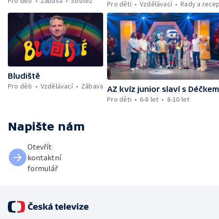
Pro děti
Zábava
Soutěž
Pro děti
Vzdělávací
Rady a rece
Bludiště
Pro děti
Vzdělávací
Zábava
AZ kvíz junior slaví s Déčke
Pro děti
6-8 let
8-10 let
Napište nám
Otevřít
kontaktní
formulář