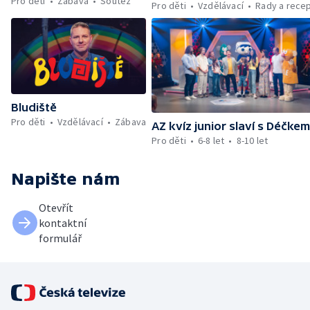
Pro děti
Zábava
Soutěž
Pro děti
Vzdělávací
Rady a rece
Bludiště
Pro děti
Vzdělávací
Zábava
AZ kvíz junior slaví s Déčke
Pro děti
6-8 let
8-10 let
Napište nám
Otevřít
kontaktní
formulář