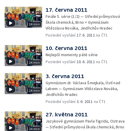
17. června 2011
Finále 5. série (1/2) — Střední průmyslová
škola chemická, Brno × Gymnázium
24 min
Vítězslava Nováka, Jindřichův Hradec
Poslední vysílání
17. 6. 2011
na ČT1
10. června 2011
Nejlepší momenty páté série
Poslední vysílání
10. 6. 2011
na ČT1
24 min
3. června 2011
Gymnázium dr. Václava Šmejkala, Ústí nad
Labem — Gymnázium Vítězslava Nováka,
24 min
Jindřichův Hradec
Poslední vysílání
3. 6. 2011
na ČT1
27. května 2011
Jazykové gymnázium Pavla Tigrida, Ostrava
— Střední průmyslová škola chemická, Brno
24 min