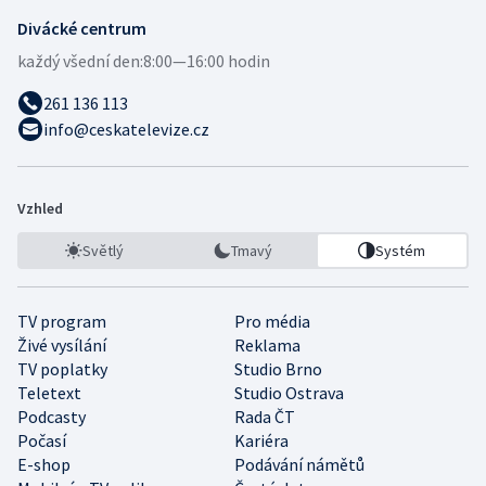
Divácké centrum
každý všední den:
8:00—16:00 hodin
261 136 113
info@ceskatelevize.cz
Vzhled
Světlý
Tmavý
Systém
TV program
Pro média
Živé vysílání
Reklama
TV poplatky
Studio Brno
Teletext
Studio Ostrava
Podcasty
Rada ČT
Počasí
Kariéra
E-shop
Podávání námětů