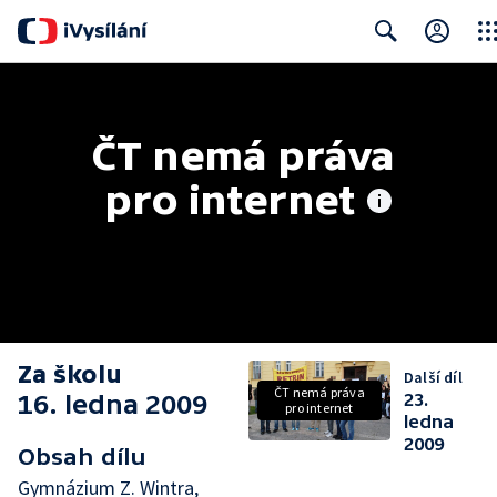
Clos
Search
ČT nemá práva 
pro internet
Za školu
Další díl
ČT nemá práva
16. ledna 2009
23.
pro internet
ledna
2009
Obsah dílu
Gymnázium Z. Wintra,