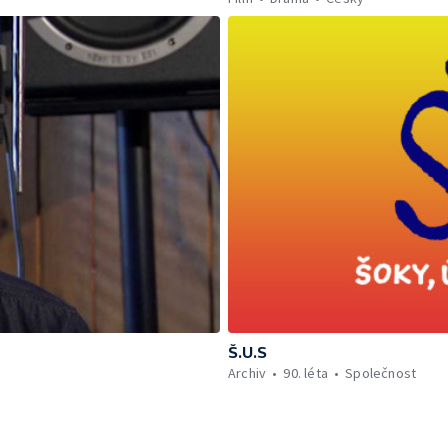
Š.U.S
Archiv
90. léta
Společnost