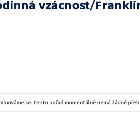
rodinná vzácnost/Frankl
mlouváme se, tento pořad momentálně nemá žádné přehra