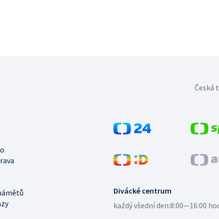
Česká t
no
trava
Divácké centrum
námětů
azy
každý všední den:
8:00—16:00 ho