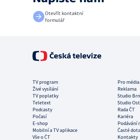
Otevřít kontaktní
formulář
TV program
Pro média
Živé vysílání
Reklama
TV poplatky
Studio Br
Teletext
Studio Os
Podcasty
Rada ČT
Počasí
Kariéra
E-shop
Podávání 
Mobilní a TV aplikace
Časté dot
Vše o ČT
Kontakty