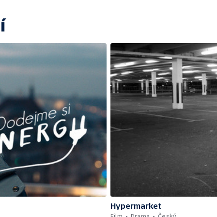
í
Hypermarket
Film
Drama
Český