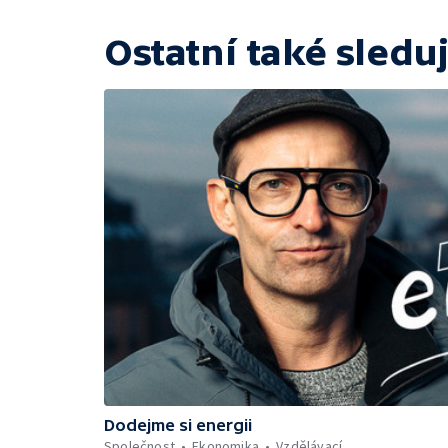
Ostatní také sleduj
Dodejme si energii
Společnost
Ekonomika
Vzdělávací