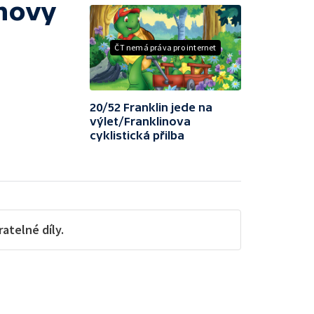
inovy
ČT nemá práva pro internet
20/52 Franklin jede na
výlet/Franklinova
cyklistická přilba
telné díly.