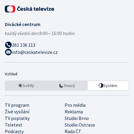
Divácké centrum
každý všední den:
8:00—16:00 hodin
261 136 113
info@ceskatelevize.cz
Vzhled
Světlý
Tmavý
Systém
TV program
Pro média
Živé vysílání
Reklama
TV poplatky
Studio Brno
Teletext
Studio Ostrava
Podcasty
Rada ČT