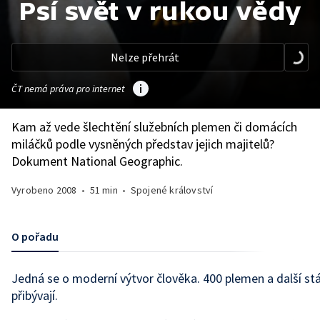
Psí svět v rukou vědy
Nelze přehrát
ČT nemá práva pro internet
Kam až vede šlechtění služebních plemen či domácích
miláčků podle vysněných představ jejich majitelů?
Dokument National Geographic.
Vyrobeno
2008
•
51 min
•
Spojené království
O pořadu
Jedná se o moderní výtvor člověka. 400 plemen a další stá
přibývají.