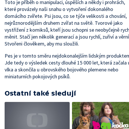
Toto je příběh o manipulaci, úspěších a někdy i prohrách,
které provázely naši snahu o vytvoření dokonalého
domácího zvířete. Psi jsou, co se týče velikosti a chování,
nejrůznorodějším druhem zvířat na světě. Tvorové jako
vystřižení z komiksů, kteří jsou schopni se neobyčejně ryc
měnit. Stačí jen několik generací a jsou rychlí, zuřiví a věrní
Stvořeni člověkem, aby mu sloužili.
Pes je v tomto směru nejdokonalejším lidským produkte
Jde tedy o výsledek cesty dlouhé 15 000 let, která začala 
vlka a skončila u obrovského bojového plemene nebo
miniaturních pokojových psíků.
Ostatní také sledují