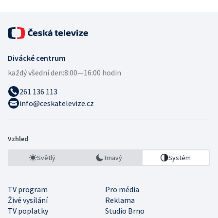
Divácké centrum
každý všední den:
8:00—16:00 hodin
261 136 113
info@ceskatelevize.cz
Vzhled
Světlý
Tmavý
Systém
TV program
Pro média
Živé vysílání
Reklama
TV poplatky
Studio Brno