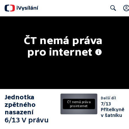
Search
ČT nemá práva 
pro internet
Jednotka
Další díl
ČT nemá práva
zpětného
7/13
pro internet
Přítelkyně
nasazení
v šatníku
6/13 V právu