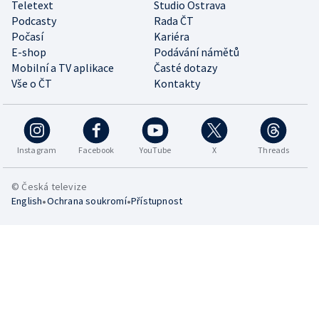
Teletext
Studio Ostrava
Podcasty
Rada ČT
Počasí
Kariéra
E-shop
Podávání námětů
Mobilní a TV aplikace
Časté dotazy
Vše o ČT
Kontakty
Instagram
Facebook
YouTube
X
Threads
© Česká televize
•
•
English
Ochrana soukromí
Přístupnost