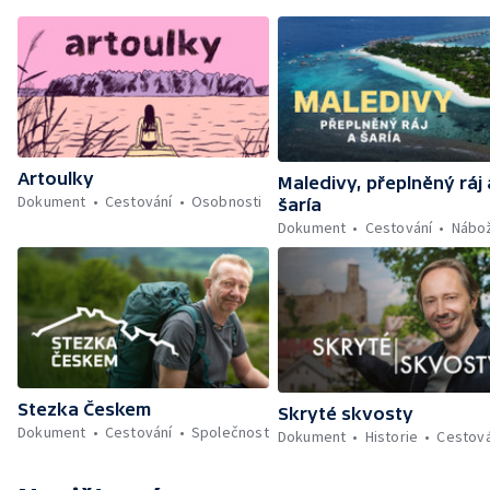
Artoulky
Maledivy, přeplněný ráj 
Dokument
Cestování
Osobnosti
šaría
Dokument
Cestování
Nábož
Stezka Českem
Skryté skvosty
Dokument
Cestování
Společnost
Dokument
Historie
Cestová