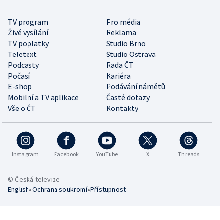
TV program
Pro média
Živé vysílání
Reklama
TV poplatky
Studio Brno
Teletext
Studio Ostrava
Podcasty
Rada ČT
Počasí
Kariéra
E-shop
Podávání námětů
Mobilní a TV aplikace
Časté dotazy
Vše o ČT
Kontakty
Instagram
Facebook
YouTube
X
Threads
© Česká televize
•
•
English
Ochrana soukromí
Přístupnost