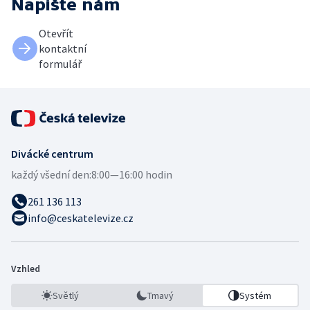
Napište nám
Otevřít
kontaktní
formulář
Divácké centrum
každý všední den:
8:00—16:00 hodin
261 136 113
info@ceskatelevize.cz
Vzhled
Světlý
Tmavý
Systém