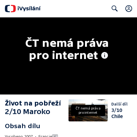
Search
ČT nemá práva 
pro internet
Život na pobřeží
Další díl
ČT nemá práva
2/10 Maroko
3/10
pro internet
Chile
Obsah dílu
Vyrobeno
2007
•
Francie