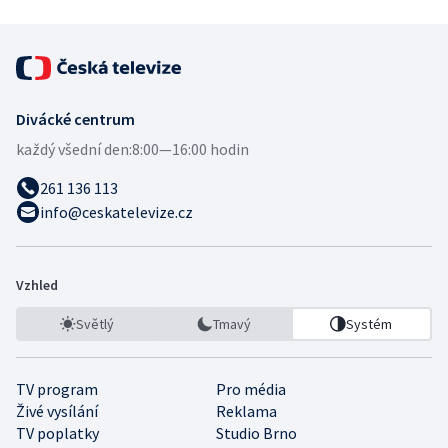
Divácké centrum
každý všední den:
8:00—16:00 hodin
261 136 113
info@ceskatelevize.cz
Vzhled
Světlý
Tmavý
Systém
TV program
Pro média
Živé vysílání
Reklama
TV poplatky
Studio Brno