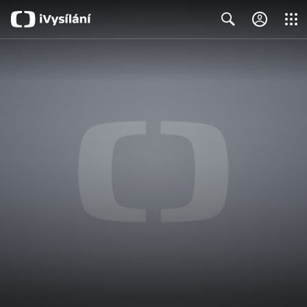
Close
Search