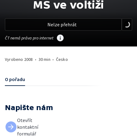
MS ve voltiži
Nelze přehrát
ČT nemá práva pro internet
Vyrobeno
2008
•
30 min
•
Česko
O pořadu
Napište nám
Otevřít
kontaktní
formulář