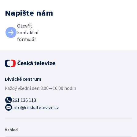
Napište nám
Otevřít
kontaktní
formulář
Divácké centrum
každý všední den:
8:00—16:00 hodin
261 136 113
info@ceskatelevize.cz
Vzhled