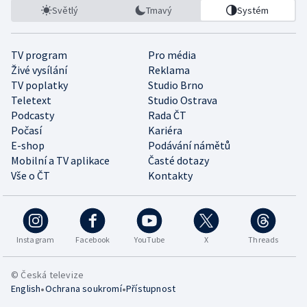
Světlý
Tmavý
Systém
TV program
Pro média
Živé vysílání
Reklama
TV poplatky
Studio Brno
Teletext
Studio Ostrava
Podcasty
Rada ČT
Počasí
Kariéra
E-shop
Podávání námětů
Mobilní a TV aplikace
Časté dotazy
Vše o ČT
Kontakty
Instagram
Facebook
YouTube
X
Threads
© Česká televize
•
•
English
Ochrana soukromí
Přístupnost