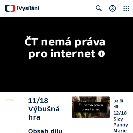
Close
Search
ČT nemá práva 
pro internet
11/18
Další
ČT nemá práva
díl
Výbušná
pro internet
12/18
hra
Slzy
Panny
Obsah dílu
Marie