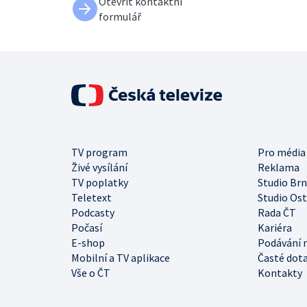
Otevřít kontaktní
formulář
TV program
Pro média
Živé vysílání
Reklama
TV poplatky
Studio Br
Teletext
Studio Os
Podcasty
Rada ČT
Počasí
Kariéra
E-shop
Podávání 
Mobilní a TV aplikace
Časté dot
Vše o ČT
Kontakty