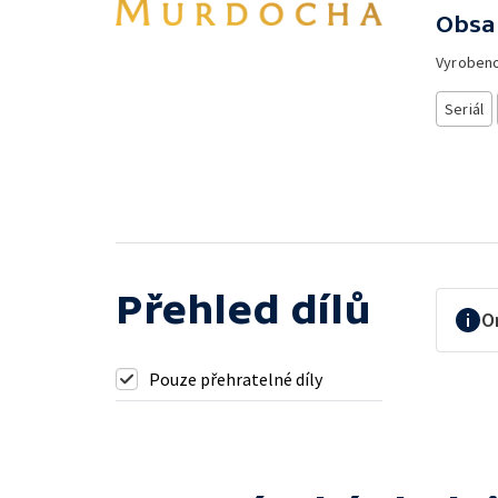
Obsa
Vyroben
Seriál
Přehled dílů
O
Pouze přehratelné díly