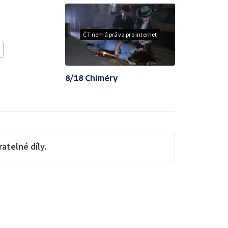
ČT nemá práva pro internet
8/18 Chiméry
telné díly.