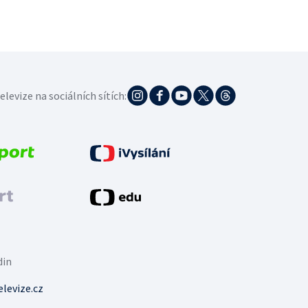
elevize na sociálních sítích:
din
levize.cz