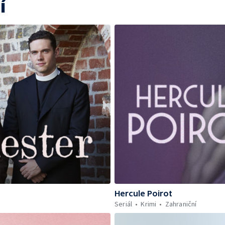
í
Hercule Poirot
Seriál
Krimi
Zahraniční