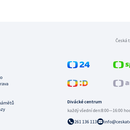
Česká t
no
trava
Divácké centrum
námětů
azy
každý všední den:
8:00—16:00 ho
261 136 113
info@ceskate