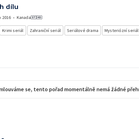
h dílu
o
2016
•
Kanada
Krimi seriál
Zahraniční seriál
Seriálové drama
Mysteriózní seriál
mlouváme se, tento pořad momentálně nemá žádné přehra