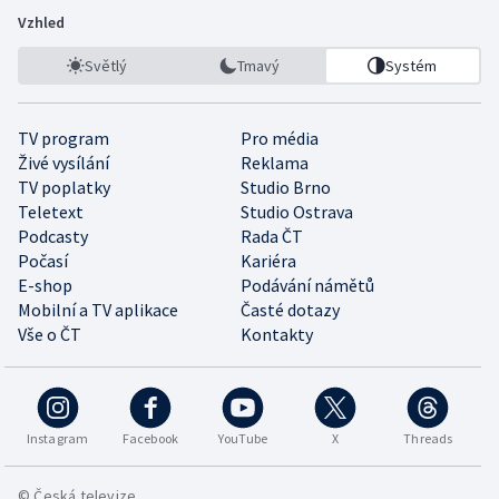
Vzhled
Světlý
Tmavý
Systém
TV program
Pro média
Živé vysílání
Reklama
TV poplatky
Studio Brno
Teletext
Studio Ostrava
Podcasty
Rada ČT
Počasí
Kariéra
E-shop
Podávání námětů
Mobilní a TV aplikace
Časté dotazy
Vše o ČT
Kontakty
Instagram
Facebook
YouTube
X
Threads
© Česká televize