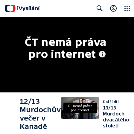
Close
Search
ČT nemá práva 
pro internet
12/13
Další díl
ČT nemá práva
13/13
Murdochův
pro internet
Murdoch
večer v
dvacátého
Kanadě
století