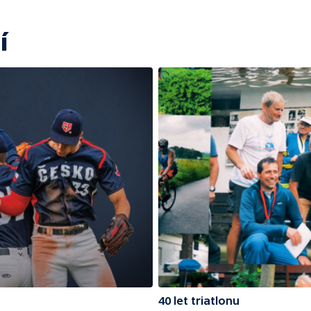
í
40 let triatlonu