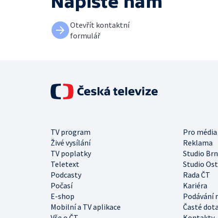
Napište nám
Otevřít kontaktní
formulář
TV program
Pro média
Živé vysílání
Reklama
TV poplatky
Studio Br
Teletext
Studio Os
Podcasty
Rada ČT
Počasí
Kariéra
E-shop
Podávání 
Mobilní a TV aplikace
Časté dot
Vše o ČT
Kontakty