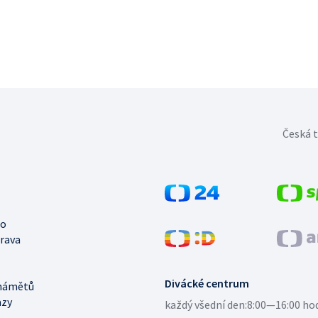
Česká t
no
trava
Divácké centrum
námětů
azy
každý všední den:
8:00—16:00 ho