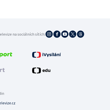
elevize na sociálních sítích:
din
levize.cz