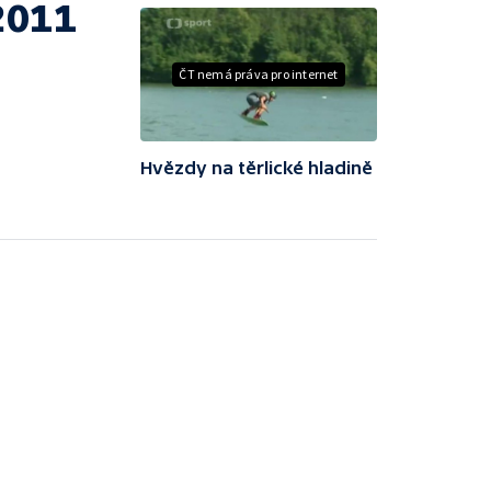
2011
ČT nemá práva pro internet
Hvězdy na těrlické hladině