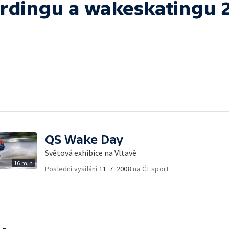
dingu a wakeskatingu 
QS Wake Day
Světová exhibice na Vltavě
16 min
Poslední vysílání
11. 7. 2008
na ČT sport