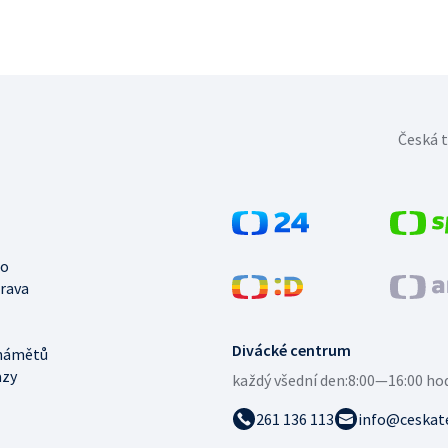
Česká t
no
trava
Divácké centrum
námětů
azy
každý všední den:
8:00—16:00 ho
261 136 113
info@ceskate