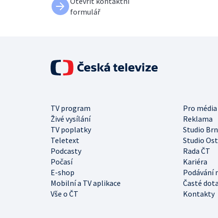
Otevřít kontaktní
formulář
TV program
Pro média
Živé vysílání
Reklama
TV poplatky
Studio Br
Teletext
Studio Os
Podcasty
Rada ČT
Počasí
Kariéra
E-shop
Podávání 
Mobilní a TV aplikace
Časté dot
Vše o ČT
Kontakty