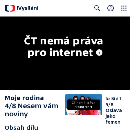
Close
Search
ČT nemá práva 
pro internet
Moje rodina
Další díl
ČT nemá práva
4/8 Nesem vám
5/8
pro internet
Oslava
noviny
jako
řemen
Obsah dílu