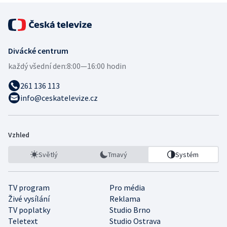
Divácké centrum
každý všední den:
8:00—16:00 hodin
261 136 113
info@ceskatelevize.cz
Vzhled
Světlý
Tmavý
Systém
TV program
Pro média
Živé vysílání
Reklama
TV poplatky
Studio Brno
Teletext
Studio Ostrava