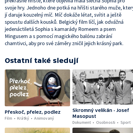
překrásné hřiště, které objevila malá slečna Sophia pro
svoje hry. Jednoho dne potká na hřišti starého muže, kter
jí daruje kouzelný míč. Míč dokáže létat, svítit a ještě
spoustu dalších kousků. Belgický film líčí, jak odvážná
jedenáctiletá Sophia s kamarády Romeem a psem
Mingusem a s pomocí magického balónu zabrání
chamtivci, aby pro své záměry zničil jejich krásný park.
Ostatní také sledují
Skromný velikán - Josef
Přeskoč, přelez, podlez
Masopust
Film
Krátký
Animovaný
Dokument
Osobnosti
Sport