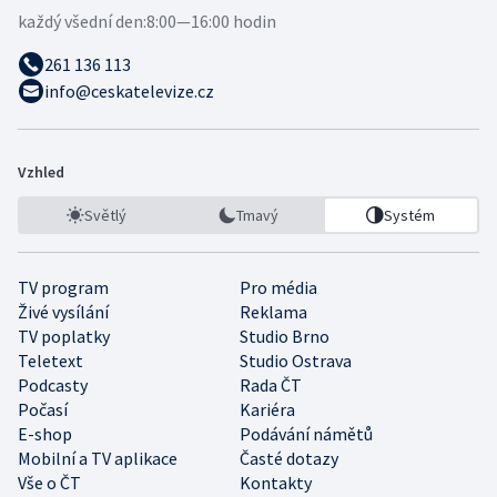
každý všední den:
8:00—16:00 hodin
261 136 113
info@ceskatelevize.cz
Vzhled
Světlý
Tmavý
Systém
TV program
Pro média
Živé vysílání
Reklama
TV poplatky
Studio Brno
Teletext
Studio Ostrava
Podcasty
Rada ČT
Počasí
Kariéra
E-shop
Podávání námětů
Mobilní a TV aplikace
Časté dotazy
Vše o ČT
Kontakty