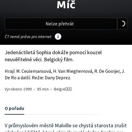
Míč
Nelze přehrát
ČT nemá práva pro internet
Jedenáctiletá Sophia dokáže pomocí kouzel
neuvěřitelné věci. Belgický film.
Hrají: M. Ceulemansová, H. Van Mieghemová, R. De Gooijer, J.
De Ro a další. Režie: Dany Deprez.
Vyrobeno
1999
•
85 min
•
Belgie
O pořadu
V průmyslovém městě Malville se chystá starosta zrušit