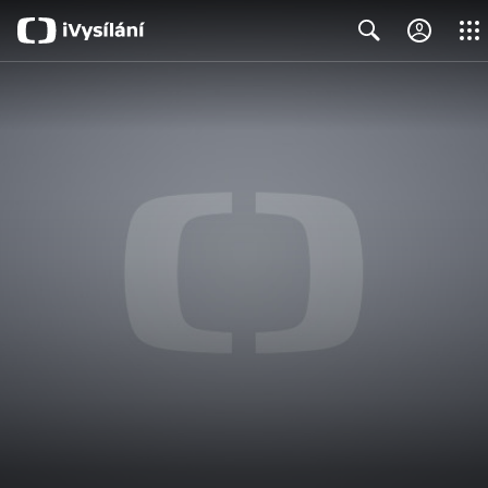
Close
Search