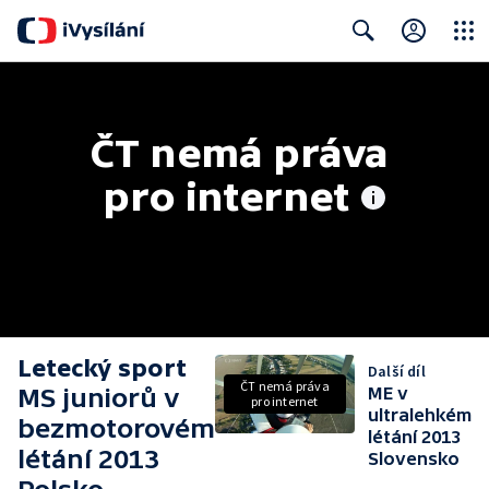
Close
Search
ČT nemá práva 
pro internet
Letecký sport
Další díl
ČT nemá práva
MS juniorů v
ME v
pro internet
ultralehkém
bezmotorovém
létání 2013
létání 2013
Slovensko