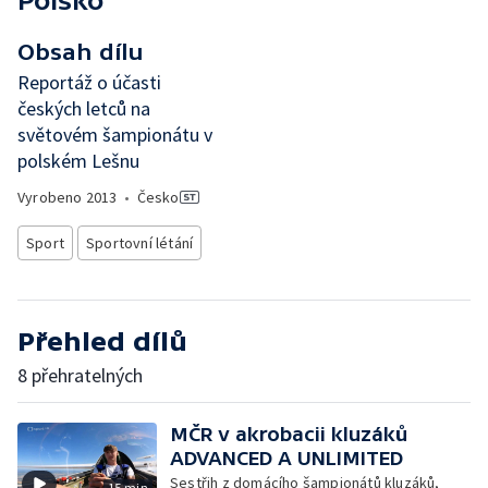
Polsko
Obsah dílu
Reportáž o účasti
českých letců na
světovém šampionátu v
polském Lešnu
Vyrobeno
2013
•
Česko
Sport
Sportovní létání
Přehled dílů
8 přehratelných
MČR v akrobacii kluzáků
ADVANCED A UNLIMITED
Sestřih z domácího šampionátů kluzáků,
15 min