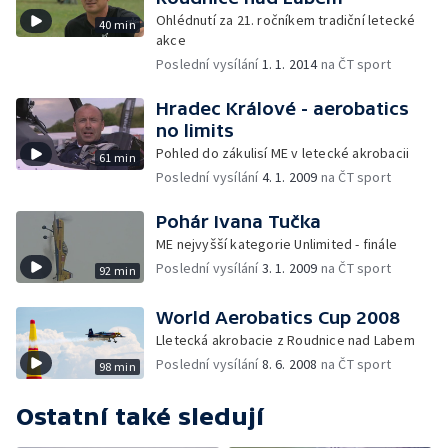
Ohlédnutí za 21. ročníkem tradiční letecké
40 min
akce
Poslední vysílání
1. 1. 2014
na ČT sport
Hradec Králové - aerobatics
no limits
Pohled do zákulisí ME v letecké akrobacii
61 min
Poslední vysílání
4. 1. 2009
na ČT sport
Pohár Ivana Tučka
ME nejvyšší kategorie Unlimited - finále
Poslední vysílání
3. 1. 2009
na ČT sport
92 min
World Aerobatics Cup 2008
Lletecká akrobacie z Roudnice nad Labem
Poslední vysílání
8. 6. 2008
na ČT sport
98 min
Ostatní také sledují