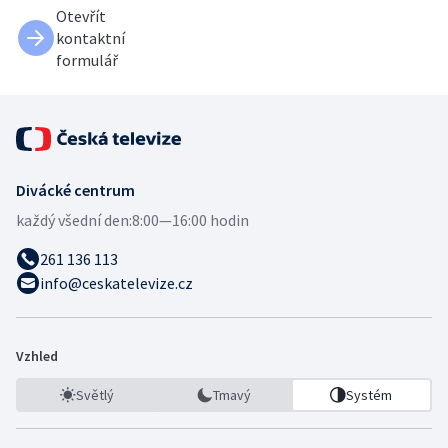
Otevřít
kontaktní
formulář
Divácké centrum
každý všední den:
8:00—16:00 hodin
261 136 113
info@ceskatelevize.cz
Vzhled
Světlý
Tmavý
Systém