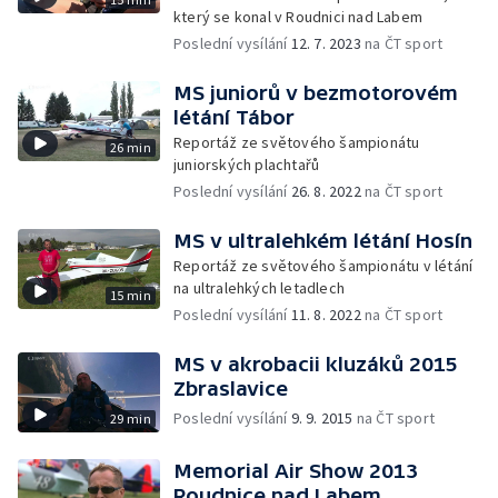
který se konal v Roudnici nad Labem
Poslední vysílání
12. 7. 2023
na ČT sport
MS juniorů v bezmotorovém
létání Tábor
Reportáž ze světového šampionátu
26 min
juniorských plachtařů
Poslední vysílání
26. 8. 2022
na ČT sport
MS v ultralehkém létání Hosín
Reportáž ze světového šampionátu v létání
na ultralehkých letadlech
15 min
Poslední vysílání
11. 8. 2022
na ČT sport
MS v akrobacii kluzáků 2015
Zbraslavice
Poslední vysílání
9. 9. 2015
na ČT sport
29 min
Memorial Air Show 2013
Roudnice nad Labem