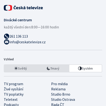
Divácké centrum
každý všední den:
8:00—16:00 hodin
261 136 113
info@ceskatelevize.cz
Vzhled
Světlý
Tmavý
Systém
TV program
Pro média
Živé vysílání
Reklama
TV poplatky
Studio Brno
Teletext
Studio Ostrava
Podcasty
Rada ČT