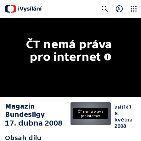
Close
Search
ČT nemá práva 
pro internet
Magazín
Další díl
ČT nemá práva
Bundesligy
8.
pro internet
května
17. dubna 2008
2008
Obsah dílu