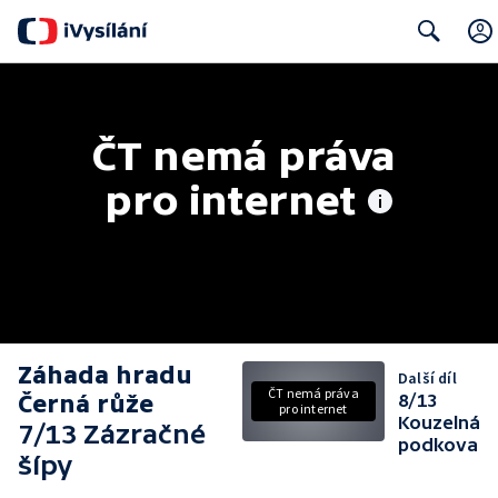
Search
ČT nemá práva 
pro internet
Záhada hradu
Další díl
ČT nemá práva
Černá růže
8/13
pro internet
Kouzelná
7/13 Zázračné
podkova
šípy