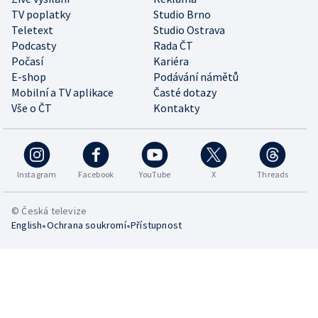
TV poplatky
Studio Brno
Teletext
Studio Ostrava
Podcasty
Rada ČT
Počasí
Kariéra
E-shop
Podávání námětů
Mobilní a TV aplikace
Časté dotazy
Vše o ČT
Kontakty
Instagram
Facebook
YouTube
X
Threads
© Česká televize
•
•
English
Ochrana soukromí
Přístupnost