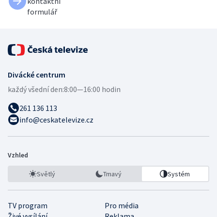
kontaktní
formulář
Divácké centrum
každý všední den:
8:00—16:00 hodin
261 136 113
info@ceskatelevize.cz
Vzhled
Světlý
Tmavý
Systém
TV program
Pro média
Živé vysílání
Reklama