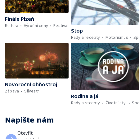
Finále Plzeň
Kultura
Výroční ceny
Festival
Stop
Rady a recepty
Motorismus
Sp
Novoroční ohňostroj
Zábava
Silvestr
Rodina a já
Rady a recepty
Životní styl
Spo
Napište nám
Otevřít