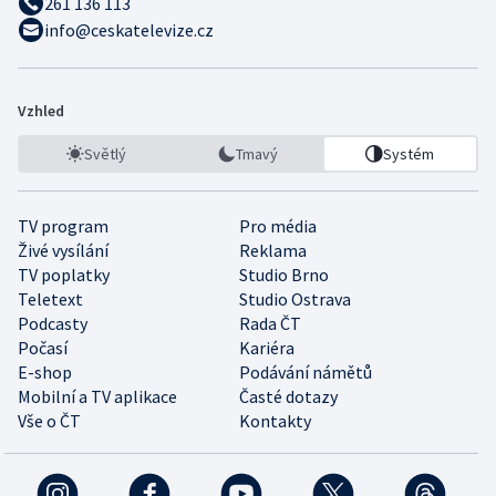
261 136 113
info@ceskatelevize.cz
Vzhled
Světlý
Tmavý
Systém
TV program
Pro média
Živé vysílání
Reklama
TV poplatky
Studio Brno
Teletext
Studio Ostrava
Podcasty
Rada ČT
Počasí
Kariéra
E-shop
Podávání námětů
Mobilní a TV aplikace
Časté dotazy
Vše o ČT
Kontakty