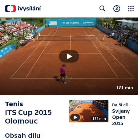
Close
Search
181 min
Tenis
Další díl
ITS Cup 2015
Svijany
Open
138 min
Olomouc
2015
Obsah dílu