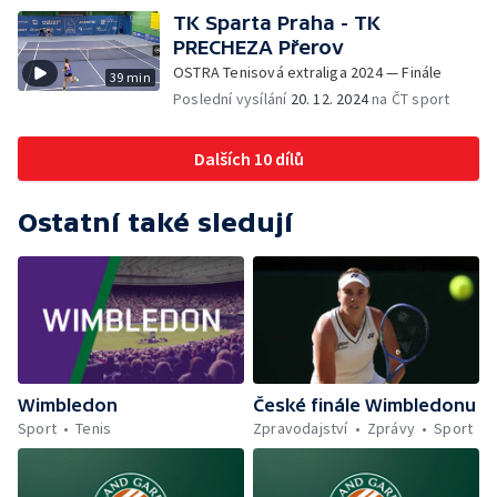
TK Sparta Praha - TK
PRECHEZA Přerov
OSTRA Tenisová extraliga 2024 — Finále
39 min
Poslední vysílání
20. 12. 2024
na ČT sport
Dalších 10 dílů
Ostatní také sledují
Wimbledon
České finále Wimbledonu
Sport
Tenis
Zpravodajství
Zprávy
Sport