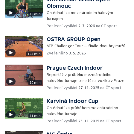
Olomouc
Ohlédnutí za mezinárodním halovým
10 min
turnajem
Poslední vysílání
2. 7. 2026
na ČT sport
OSTRA GROUP Open
ATP Challenger Tour — finále dvouhry mužů
Zveřejněno
3. 5. 2026
124 min
Prague Czech Indoor
Reportáž z průběhu mezinárodního
halového turnaje tenistů na vozíku v Praze
10 min
Poslední vysílání
27. 11. 2025
na ČT sport
Karviná Indoor Cup
Ohlédnutí za průběhem mezinárodního
halového turnaje
11 min
Poslední vysílání
25. 11. 2025
na ČT sport