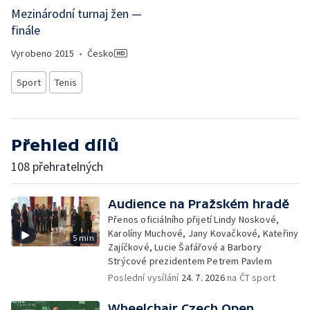
Mezinárodní turnaj žen —
finále
Vyrobeno
2015
•
Česko
Sport
Tenis
Přehled dílů
108 přehratelných
Audience na Pražském hradě
Přenos oficiálního přijetí Lindy Noskové,
Karolíny Muchové, Jany Kovačkové, Kateřiny
5 min
Zajíčkové, Lucie Šafářové a Barbory
Strýcové prezidentem Petrem Pavlem
Poslední vysílání
24. 7. 2026
na ČT sport
Wheelchair Czech Open