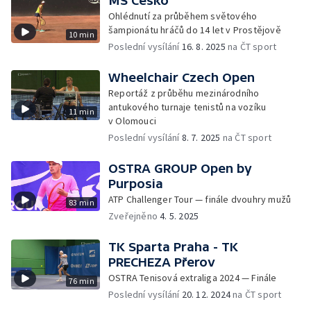
MS Česko
Ohlédnutí za průběhem světového
šampionátu hráčů do 14 let v Prostějově
10 min
Poslední vysílání
16. 8. 2025
na ČT sport
Wheelchair Czech Open
Reportáž z průběhu mezinárodního
antukového turnaje tenistů na vozíku
11 min
v Olomouci
Poslední vysílání
8. 7. 2025
na ČT sport
OSTRA GROUP Open by
Purposia
ATP Challenger Tour — finále dvouhry mužů
83 min
Zveřejněno
4. 5. 2025
TK Sparta Praha - TK
PRECHEZA Přerov
OSTRA Tenisová extraliga 2024 — Finále
76 min
Poslední vysílání
20. 12. 2024
na ČT sport