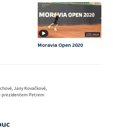
131 min
Moravia Open 2020
uchové, Jany Kovačkové,
ové prezidentem Petrem
ouc