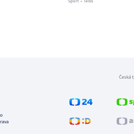
Sport
Tenis
Česká t
no
trava