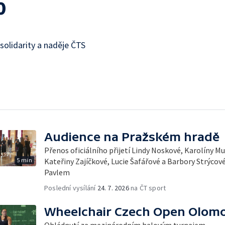
0
solidarity a naděje ČTS
Audience na Pražském hradě
Přenos oficiálního přijetí Lindy Noskové, Karolíny M
5 min
Kateřiny Zajíčkové, Lucie Šafářové a Barbory Strýc
Pavlem
Poslední vysílání
24. 7. 2026
na ČT sport
Wheelchair Czech Open Olom
Ohlédnutí za mezinárodním halovým turnajem