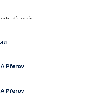
je tenistů na vozíku
sia
ZA Přerov
ZA Přerov