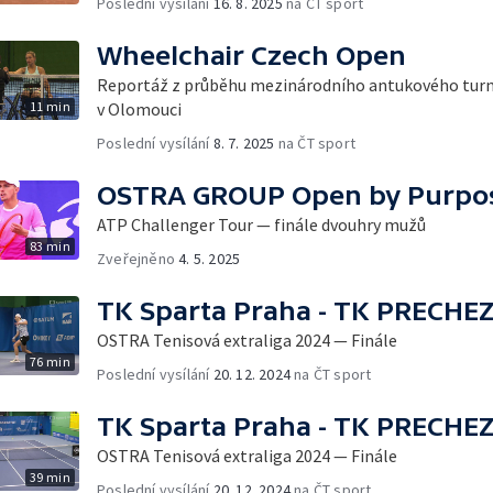
Poslední vysílání
16. 8. 2025
na ČT sport
Wheelchair Czech Open
Reportáž z průběhu mezinárodního antukového turna
11 min
v Olomouci
Poslední vysílání
8. 7. 2025
na ČT sport
OSTRA GROUP Open by Purpo
ATP Challenger Tour — finále dvouhry mužů
83 min
Zveřejněno
4. 5. 2025
TK Sparta Praha - TK PRECHE
OSTRA Tenisová extraliga 2024 — Finále
76 min
Poslední vysílání
20. 12. 2024
na ČT sport
TK Sparta Praha - TK PRECHE
OSTRA Tenisová extraliga 2024 — Finále
39 min
Poslední vysílání
20. 12. 2024
na ČT sport