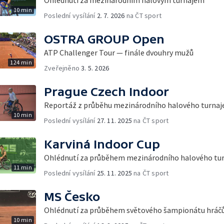
10 min
Poslední vysílání
2. 7. 2026
na ČT sport
OSTRA GROUP Open
ATP Challenger Tour — finále dvouhry mužů
124 min
Zveřejněno
3. 5. 2026
Prague Czech Indoor
Reportáž z průběhu mezinárodního halového turnaje 
10 min
Poslední vysílání
27. 11. 2025
na ČT sport
Karviná Indoor Cup
Ohlédnutí za průběhem mezinárodního halového tur
11 min
Poslední vysílání
25. 11. 2025
na ČT sport
MS Česko
Ohlédnutí za průběhem světového šampionátu hráčů 
10 min