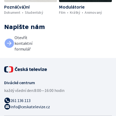
Pozná(vá)ní
Modulátorie
Dokument
Studentský
Film
Krátký
Animovaný
Napište nám
Otevřít
kontaktní
formulář
Divácké centrum
každý všední den:
8:00—16:00 hodin
261 136 113
info@ceskatelevize.cz