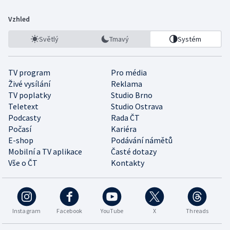
Vzhled
Světlý
Tmavý
Systém
TV program
Pro média
Živé vysílání
Reklama
TV poplatky
Studio Brno
Teletext
Studio Ostrava
Podcasty
Rada ČT
Počasí
Kariéra
E-shop
Podávání námětů
Mobilní a TV aplikace
Časté dotazy
Vše o ČT
Kontakty
Instagram
Facebook
YouTube
X
Threads