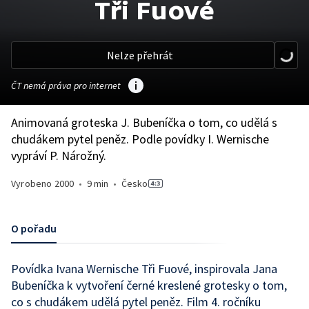
Tři Fuové
Nelze přehrát
ČT nemá práva pro internet
Animovaná groteska J. Bubeníčka o tom, co udělá s
chudákem pytel peněz. Podle povídky I. Wernische
vypráví P. Nárožný.
Vyrobeno
2000
•
9 min
•
Česko
O pořadu
Povídka Ivana Wernische Tři Fuové, inspirovala Jana
Bubeníčka k vytvoření černé kreslené grotesky o tom,
co s chudákem udělá pytel peněz. Film 4. ročníku