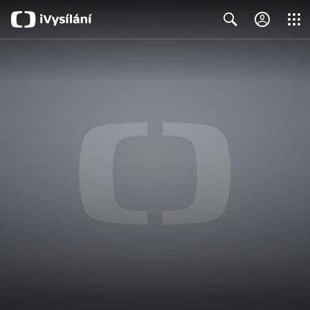
Close
Search