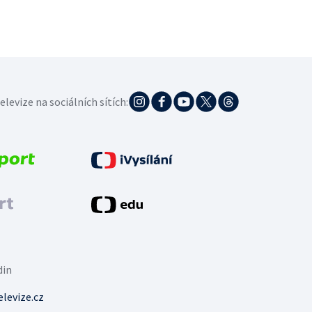
elevize na sociálních sítích:
din
levize.cz