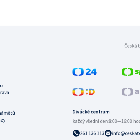
Česká t
no
trava
Divácké centrum
námětů
azy
každý všední den:
8:00—16:00 ho
261 136 113
info@ceskate