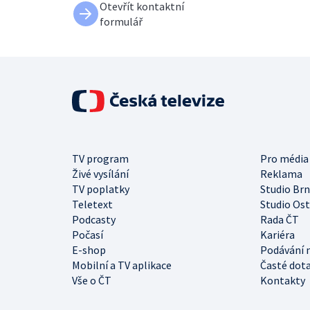
Otevřít kontaktní
formulář
TV program
Pro média
Živé vysílání
Reklama
TV poplatky
Studio Br
Teletext
Studio Os
Podcasty
Rada ČT
Počasí
Kariéra
E-shop
Podávání 
Mobilní a TV aplikace
Časté dot
Vše o ČT
Kontakty