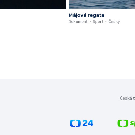
Májová regata
Dokument
Sport
Český
Česká t