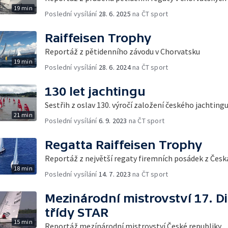
19 min
Poslední vysílání
28. 6. 2025
na ČT sport
Raiffeisen Trophy
Reportáž z pětidenního závodu v Chorvatsku
19 min
Poslední vysílání
28. 6. 2024
na ČT sport
130 let jachtingu
Sestřih z oslav 130. výročí založení českého jachtingu
21 min
Poslední vysílání
6. 9. 2023
na ČT sport
Regatta Raiffeisen Trophy
Reportáž z největší regaty firemních posádek z Česk
18 min
Poslední vysílání
14. 7. 2023
na ČT sport
Mezinárodní mistrovství 17. Di
třídy STAR
15 min
Reportáž mezínárodní mistrovství České republiky