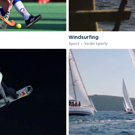
Windsurfing
Sport
Vodní sporty