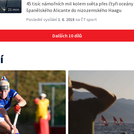
45 tisíc námořních mil kolem světa přes čtyři oceány
21 min
španělského Alicante do nizozemského Haagu
Poslední vysílání
1. 6. 2018
na ČT sport
Dalších 10 dílů
í