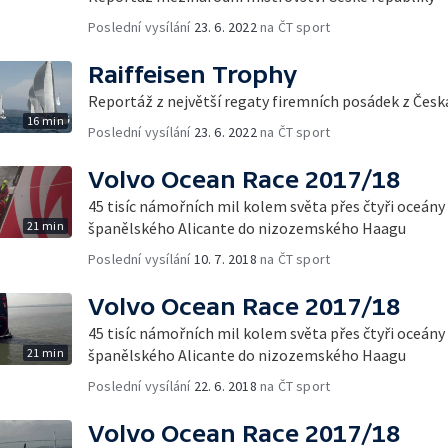
Poslední vysílání
23. 6. 2022
na ČT sport
Raiffeisen Trophy
Reportáž z největší regaty firemních posádek z Česk
16 min
Poslední vysílání
23. 6. 2022
na ČT sport
Volvo Ocean Race 2017/18
45 tisíc námořních mil kolem světa přes čtyři oceány
21 min
španělského Alicante do nizozemského Haagu
Poslední vysílání
10. 7. 2018
na ČT sport
Volvo Ocean Race 2017/18
45 tisíc námořních mil kolem světa přes čtyři oceány
21 min
španělského Alicante do nizozemského Haagu
Poslední vysílání
22. 6. 2018
na ČT sport
Volvo Ocean Race 2017/18