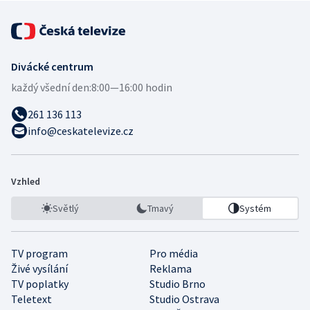
Divácké centrum
každý všední den:
8:00—16:00 hodin
261 136 113
info@ceskatelevize.cz
Vzhled
Světlý
Tmavý
Systém
TV program
Pro média
Živé vysílání
Reklama
TV poplatky
Studio Brno
Teletext
Studio Ostrava