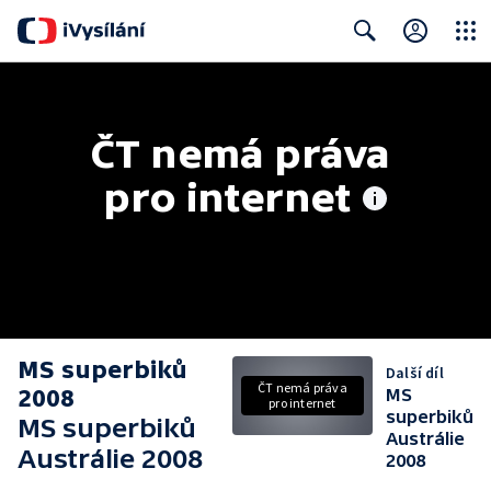
Close
Search
ČT nemá práva 
pro internet
MS superbiků
Další díl
ČT nemá práva
2008
MS
pro internet
superbiků
MS superbiků
Austrálie
Austrálie 2008
2008