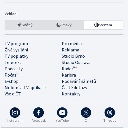
Vzhled
Světlý
Tmavý
Systém
TV program
Pro média
Živé vysílání
Reklama
TV poplatky
Studio Brno
Teletext
Studio Ostrava
Podcasty
Rada ČT
Počasí
Kariéra
E-shop
Podávání námětů
Mobilní a TV aplikace
Časté dotazy
Vše o ČT
Kontakty
Instagram
Facebook
YouTube
X
Threads