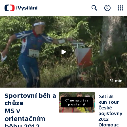
Close
Search
31 min
Sportovní běh a
Další díl
ČT nemá práva
chůze
Run Tour
pro internet
České
MS v
pojišťovny
orientačním
2012
Olomouc
běhu 2012