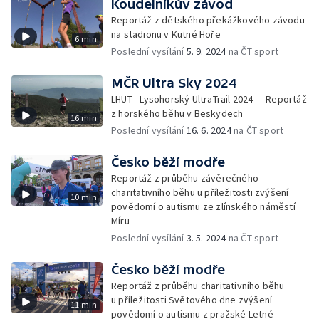
Koudelníkův závod
Reportáž z dětského překážkového závodu
na stadionu v Kutné Hoře
6 min
Poslední vysílání
5. 9. 2024
na ČT sport
MČR Ultra Sky 2024
LHUT - Lysohorský UltraTrail 2024 — Reportáž
z horského běhu v Beskydech
16 min
Poslední vysílání
16. 6. 2024
na ČT sport
Česko běží modře
Reportáž z průběhu závěrečného
charitativního běhu u příležitosti zvýšení
10 min
povědomí o autismu ze zlínského náměstí
Míru
Poslední vysílání
3. 5. 2024
na ČT sport
Česko běží modře
Reportáž z průběhu charitativního běhu
u příležitosti Světového dne zvýšení
11 min
povědomí o autismu z pražské Letné