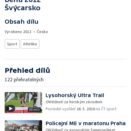
Švýcarsko
Obsah dílu
Vyrobeno
2012
•
Česko
Sport
Atletika
Přehled dílů
122 přehratelných
Lysohorský Ultra Trail
Ohlédnutí za horským závodem
Poslední vysílání
26. 5. 2026
na ČT sport
20 min
Policejní ME v maratonu Praha
Ohlédnutí za evropským šampionátem