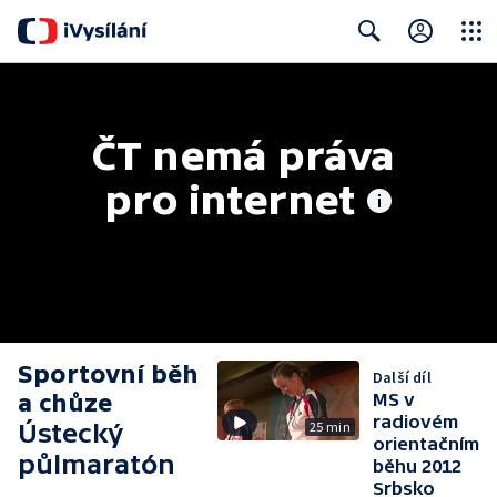
Close
Search
ČT nemá práva 
pro internet
Sportovní běh
Další díl
a chůze
MS v
radiovém
Ústecký
25 min
orientačním
půlmaratón
běhu 2012
Srbsko