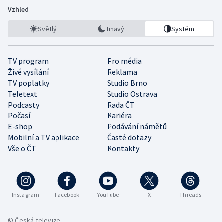
Vzhled
Světlý
Tmavý
Systém
TV program
Pro média
Živé vysílání
Reklama
TV poplatky
Studio Brno
Teletext
Studio Ostrava
Podcasty
Rada ČT
Počasí
Kariéra
E-shop
Podávání námětů
Mobilní a TV aplikace
Časté dotazy
Vše o ČT
Kontakty
Instagram
Facebook
YouTube
X
Threads
© Česká televize