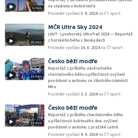
na stadionu v Kutné Hoře
6 min
Poslední vysílání
5. 9. 2024
na ČT sport
MČR Ultra Sky 2024
LHUT - Lysohorský UltraTrail 2024 — Reportáž
z horského běhu v Beskydech
16 min
Poslední vysílání
16. 6. 2024
na ČT sport
Česko běží modře
Reportáž z průběhu závěrečného
charitativního běhu u příležitosti zvýšení
10 min
povědomí o autismu ze zlínského náměstí
Míru
Poslední vysílání
3. 5. 2024
na ČT sport
Česko běží modře
Reportáž z průběhu charitativního běhu
u příležitosti Světového dne zvýšení
11 min
povědomí o autismu z pražské Letné
Poslední vysílání
9. 4. 2024
na ČT sport