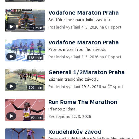
Vodafone Maraton Praha
Sestřih z mezinárodního závodu
Poslední vysílání
4. 5. 2026
na ČT sport
31 min
Vodafone Maraton Praha
Přenos mezinárodního závodu
Poslední vysílání
3. 5. 2026
na ČT sport
183 min
Generali 1/2Maraton Praha
Záznam tradičního závodu
Poslední vysílání
29. 3. 2026
na ČT sport
102 min
Run Rome The Marathon
Přenos z Říma
Zveřejněno
22. 3. 2026
96 min
Koudelníkův závod
Reportáž z dětského překážkového závodu