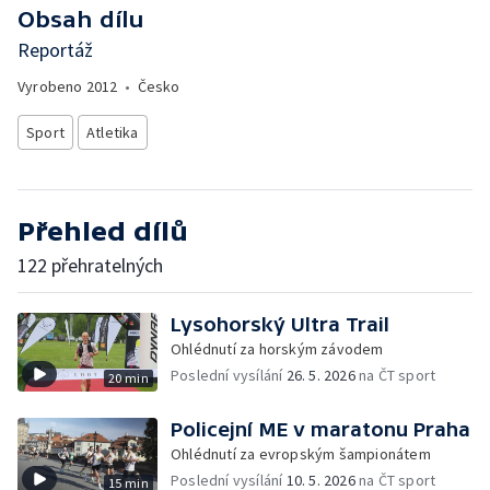
Obsah dílu
Reportáž
Vyrobeno
2012
•
Česko
Sport
Atletika
Přehled dílů
122 přehratelných
Lysohorský Ultra Trail
Ohlédnutí za horským závodem
Poslední vysílání
26. 5. 2026
na ČT sport
20 min
Policejní ME v maratonu Praha
Ohlédnutí za evropským šampionátem
Poslední vysílání
10. 5. 2026
na ČT sport
15 min