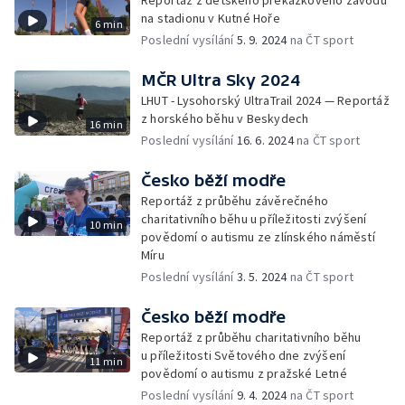
Reportáž z dětského překážkového závodu
na stadionu v Kutné Hoře
6 min
Poslední vysílání
5. 9. 2024
na ČT sport
MČR Ultra Sky 2024
LHUT - Lysohorský UltraTrail 2024 — Reportáž
z horského běhu v Beskydech
16 min
Poslední vysílání
16. 6. 2024
na ČT sport
Česko běží modře
Reportáž z průběhu závěrečného
charitativního běhu u příležitosti zvýšení
10 min
povědomí o autismu ze zlínského náměstí
Míru
Poslední vysílání
3. 5. 2024
na ČT sport
Česko běží modře
Reportáž z průběhu charitativního běhu
u příležitosti Světového dne zvýšení
11 min
povědomí o autismu z pražské Letné
Poslední vysílání
9. 4. 2024
na ČT sport