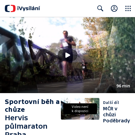
Close
Search
96 min
Sportovní běh a
Další díl
Video není
chůze
MČR v
k dispozici
chůzi
Hervis
Poděbrady
půlmaraton
Praha