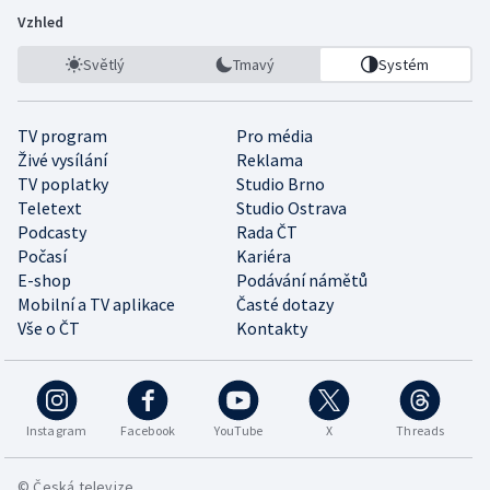
Vzhled
Světlý
Tmavý
Systém
TV program
Pro média
Živé vysílání
Reklama
TV poplatky
Studio Brno
Teletext
Studio Ostrava
Podcasty
Rada ČT
Počasí
Kariéra
E-shop
Podávání námětů
Mobilní a TV aplikace
Časté dotazy
Vše o ČT
Kontakty
Instagram
Facebook
YouTube
X
Threads
© Česká televize