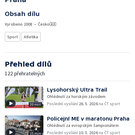
Obsah dílu
Vyrobeno
2008
•
Česko
Sport
Atletika
Přehled dílů
122 přehratelných
Lysohorský Ultra Trail
Ohlédnutí za horským závodem
Poslední vysílání
26. 5. 2026
na ČT sport
20 min
Policejní ME v maratonu Praha
Ohlédnutí za evropským šampionátem
Poslední vysílání
10. 5. 2026
na ČT sport
15 min