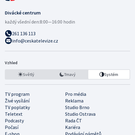
Divácké centrum
každý všední den:
8:00—16:00 hodin
261 136 113
info@ceskatelevize.cz
Vzhled
Světlý
Tmavý
Systém
TV program
Pro média
Živé vysílání
Reklama
TV poplatky
Studio Brno
Teletext
Studio Ostrava
Podcasty
Rada ČT
Počasí
Kariéra
E-shop
Podávání námětů