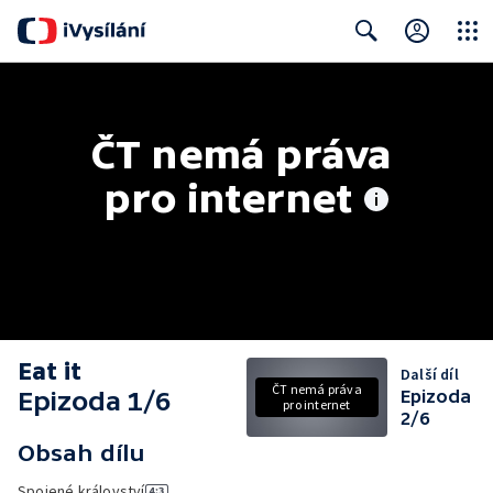
Close
Search
ČT nemá práva 
pro internet
Eat it
Další díl
ČT nemá práva
Epizoda 1/6
Epizoda
pro internet
2/6
Obsah dílu
Spojené království