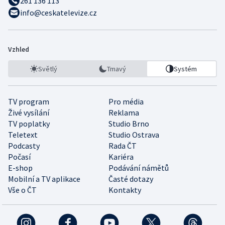
261 136 113
info@ceskatelevize.cz
Vzhled
Světlý
Tmavý
Systém
TV program
Pro média
Živé vysílání
Reklama
TV poplatky
Studio Brno
Teletext
Studio Ostrava
Podcasty
Rada ČT
Počasí
Kariéra
E-shop
Podávání námětů
Mobilní a TV aplikace
Časté dotazy
Vše o ČT
Kontakty