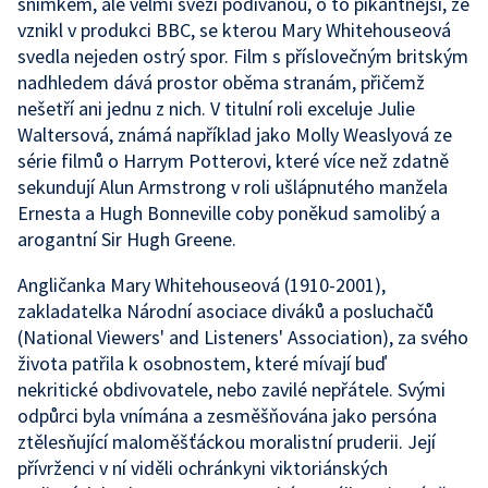
snímkem, ale velmi svěží podívanou, o to pikantnější, že
vznikl v produkci BBC, se kterou Mary Whitehouseová
svedla nejeden ostrý spor. Film s příslovečným britským
nadhledem dává prostor oběma stranám, přičemž
nešetří ani jednu z nich. V titulní roli exceluje Julie
Waltersová, známá například jako Molly Weaslyová ze
série filmů o Harrym Potterovi, které více než zdatně
sekundují Alun Armstrong v roli ušlápnutého manžela
Ernesta a Hugh Bonneville coby poněkud samolibý a
arogantní Sir Hugh Greene.
Angličanka Mary Whitehouseová (1910-2001),
zakladatelka Národní asociace diváků a posluchačů
(National Viewers' and Listeners' Association), za svého
života patřila k osobnostem, které mívají buď
nekritické obdivovatele, nebo zavilé nepřátele. Svými
odpůrci byla vnímána a zesměšňována jako persóna
ztělesňující maloměšťáckou moralistní pruderii. Její
přívrženci v ní viděli ochránkyni viktoriánských