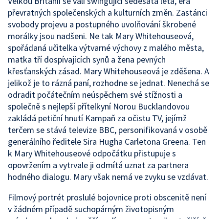
Velkou Británií se valí swingující šedesátá léta, éra
převratných společenských a kulturních změn. Zastánci
svobody projevu a postupného uvolňování škrobené
morálky jsou nadšeni. Ne tak Mary Whitehouseová,
spořádaná učitelka výtvarné výchovy z malého města,
matka tří dospívajících synů a žena pevných
křesťanských zásad. Mary Whitehouseová je zděšena. A
jelikož je to rázná paní, rozhodne se jednat. Nenechá se
odradit počátečním neúspěchem své stížnosti a
společně s nejlepší přítelkyní Norou Bucklandovou
zakládá petiční hnutí Kampaň za očistu TV, jejímž
terčem se stává televize BBC, personifikovaná v osobě
generálního ředitele Sira Hugha Carletona Greena. Ten
k Mary Whitehouseové odpočátku přistupuje s
opovržením a vytrvale ji odmítá uznat za partnera
hodného dialogu. Mary však nemá ve zvyku se vzdávat.
Filmový portrét proslulé bojovnice proti obscenitě není
v žádném případě suchopárným životopisným