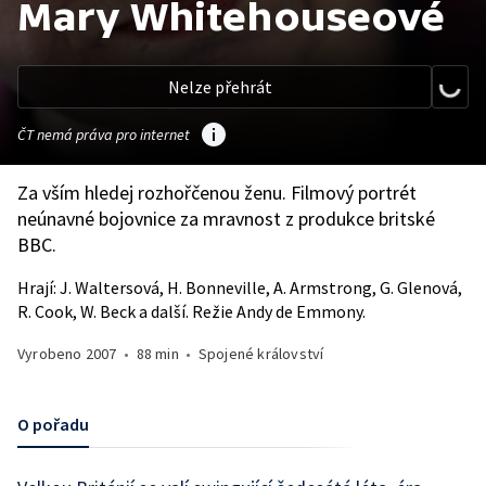
Mary Whitehouseové
Nelze přehrát
ČT nemá práva pro internet
Za vším hledej rozhořčenou ženu. Filmový portrét
neúnavné bojovnice za mravnost z produkce britské
BBC.
Hrají: J. Waltersová, H. Bonneville, A. Armstrong, G. Glenová,
R. Cook, W. Beck a další. Režie Andy de Emmony.
Vyrobeno
2007
•
88 min
•
Spojené království
O pořadu