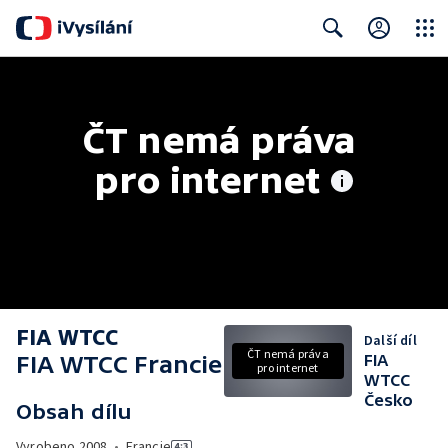
Close
Search
ČT nemá práva 
pro internet
FIA WTCC
Další díl
ČT nemá práva
FIA WTCC Francie
FIA
pro internet
WTCC
Česko
Obsah dílu
Vyrobeno
2008
•
Francie