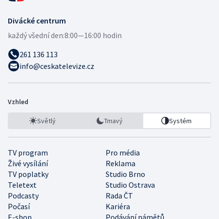
Divácké centrum
každý všední den:
8:00—16:00 hodin
261 136 113
info@ceskatelevize.cz
Vzhled
Světlý
Tmavý
Systém
TV program
Pro média
Živé vysílání
Reklama
TV poplatky
Studio Brno
Teletext
Studio Ostrava
Podcasty
Rada ČT
Počasí
Kariéra
E-shop
Podávání námětů