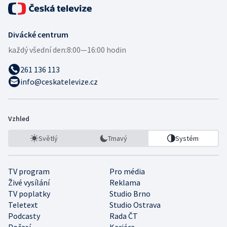
Divácké centrum
každý všední den:
8:00—16:00 hodin
261 136 113
info@ceskatelevize.cz
Vzhled
Světlý
Tmavý
Systém
TV program
Pro média
Živé vysílání
Reklama
TV poplatky
Studio Brno
Teletext
Studio Ostrava
Podcasty
Rada ČT