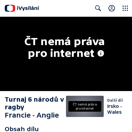
Close
Search
ČT nemá práva 
pro internet
Turnaj 6 národů v
Další díl
ČT nemá práva
ragby
Irsko -
pro internet
Wales
Francie - Anglie
Obsah dílu