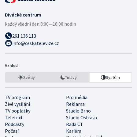
Divácké centrum
každý všední den:
8:00—16:00 hodin
261 136 113
info@ceskatelevize.cz
Vzhled
Světlý
Tmavý
Systém
TV program
Pro média
Živé vysílání
Reklama
TV poplatky
Studio Brno
Teletext
Studio Ostrava
Podcasty
Rada ČT
Počasí
Kariéra