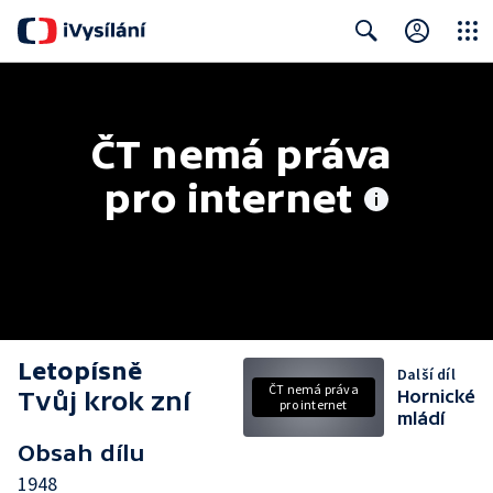
Close
Search
ČT nemá práva 
pro internet
Letopísně
Další díl
ČT nemá práva
Tvůj krok zní
Hornické
pro internet
mládí
Obsah dílu
1948