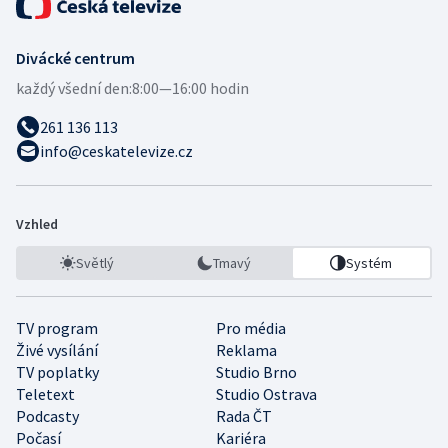
Divácké centrum
každý všední den:
8:00—16:00 hodin
261 136 113
info@ceskatelevize.cz
Vzhled
Světlý
Tmavý
Systém
TV program
Pro média
Živé vysílání
Reklama
TV poplatky
Studio Brno
Teletext
Studio Ostrava
Podcasty
Rada ČT
Počasí
Kariéra