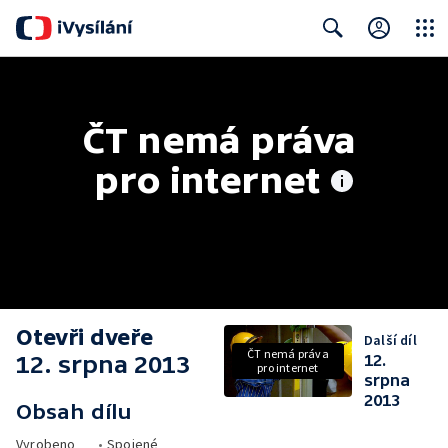
Close
Search
ČT nemá práva 
pro internet
Otevři dveře
Další díl
ČT nemá práva
12. srpna 2013
12.
pro internet
srpna
2013
Obsah dílu
Vyrobeno
•
Spojené