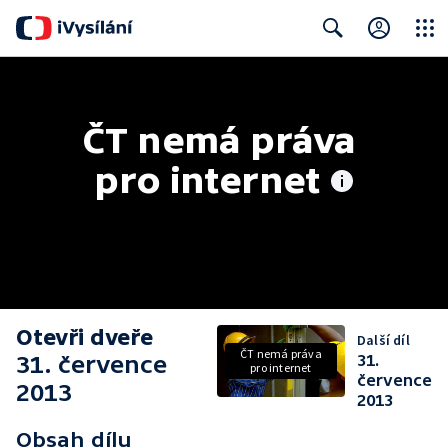
Close
Search
ČT nemá práva 
pro internet
Otevři dveře
Další díl
ČT nemá práva
31. července
31.
pro internet
července
2013
2013
Obsah dílu