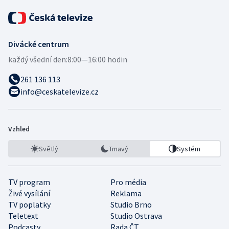
Divácké centrum
každý všední den:
8:00—16:00 hodin
261 136 113
info@ceskatelevize.cz
Vzhled
Světlý
Tmavý
Systém
TV program
Pro média
Živé vysílání
Reklama
TV poplatky
Studio Brno
Teletext
Studio Ostrava
Podcasty
Rada ČT