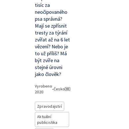
tisíc za
neočipovaného
psa správná?
Mají se zpřísnit
tresty za týrání
zvířat až na 6 let
vězení? Nebo je
to už příliš? Má
být zvíře na
stejné úrovni
jako člověk?
Vyrobeno
•
Česko
2020
Zpravodajství
Aktuální
publicistika