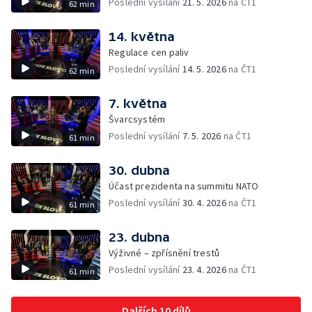
Poslední vysílání
21. 5. 2026
na ČT1
62 min
14. května
Regulace cen paliv
Poslední vysílání
14. 5. 2026
na ČT1
62 min
7. května
Švarcsystém
Poslední vysílání
7. 5. 2026
na ČT1
61 min
30. dubna
Účast prezidenta na summitu NATO
Poslední vysílání
30. 4. 2026
na ČT1
61 min
23. dubna
Výživné – zpřísnění trestů
Poslední vysílání
23. 4. 2026
na ČT1
61 min
Dalších 10 dílů