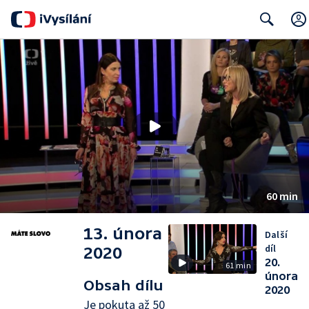
Search
60 min
13. února
Další
díl
2020
20.
61 min
února
Obsah dílu
2020
Je pokuta až 50