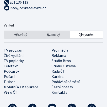
261 136 113
info@ceskatelevize.cz
Vzhled
Světlý
Tmavý
Systém
TV program
Pro média
Živé vysílání
Reklama
TV poplatky
Studio Brno
Teletext
Studio Ostrava
Podcasty
Rada ČT
Počasí
Kariéra
E-shop
Podávání námětů
Mobilní a TV aplikace
Časté dotazy
Vše o ČT
Kontakty