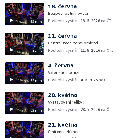
18. června
Bezpečnostní novela
Poslední vysílání
18. 6. 2026
na ČT1
62 min
11. června
Centralizace zdravotnictví
Poslední vysílání
11. 6. 2026
na ČT1
61 min
4. června
Valorizace penzí
Poslední vysílání
4. 6. 2026
na ČT1
62 min
28. května
Vystavování relikvií
Poslední vysílání
28. 5. 2026
na ČT1
62 min
21. května
Smíření s Němci