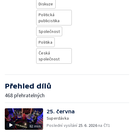
Diskuze
Politická
publicistika
Společnost
Politika
Česká
společnost
Přehled dílů
468 přehratelných
25. června
Superdávka
Poslední vysílání
25. 6. 2026
na ČT1
62 min