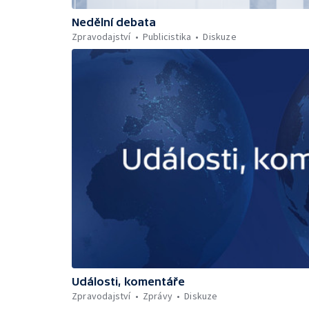
Nedělní debata
Zpravodajství
Publicistika
Diskuze
Události, komentáře
Zpravodajství
Zprávy
Diskuze