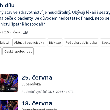
h dílu
ý stav ve zdravotnictví je neudržitelný. Ubývají lékaři i sestry
a péče o pacienty. Je důvodem nedostatek financí, nebo se
nictví špatně hospodaří?
o
2016
•
Česko
ajství
Aktuální publicistika
Diskuze
Politická publicistika
Spol
Česká společnost
25. června
Superdávka
62 min
Poslední vysílání
25. 6. 2026
na ČT1
18. června
Bezpečnostní novela