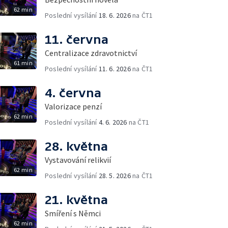
62 min
Poslední vysílání
18. 6. 2026
na ČT1
11. června
Centralizace zdravotnictví
61 min
Poslední vysílání
11. 6. 2026
na ČT1
4. června
Valorizace penzí
62 min
Poslední vysílání
4. 6. 2026
na ČT1
28. května
Vystavování relikvií
62 min
Poslední vysílání
28. 5. 2026
na ČT1
21. května
Smíření s Němci
62 min