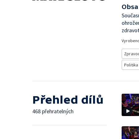
Obsa
Současn
ohrožen
zdravot
Vyroben
Zpravod
Politika
Přehled dílů
468 přehratelných