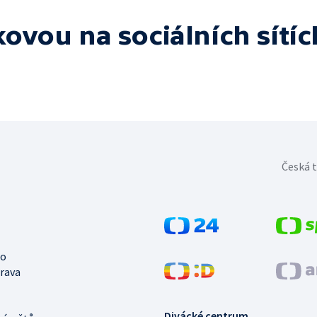
lkovou
na sociálních sítíc
Česká t
no
trava
Divácké centrum