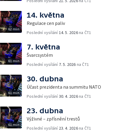
Poslední vysílání
21. 5. 2026
na ČT1
14. května
Regulace cen paliv
62 min
Poslední vysílání
14. 5. 2026
na ČT1
7. května
Švarcsystém
61 min
Poslední vysílání
7. 5. 2026
na ČT1
30. dubna
Účast prezidenta na summitu NATO
61 min
Poslední vysílání
30. 4. 2026
na ČT1
23. dubna
Výživné – zpřísnění trestů
61 min
Poslední vysílání
23. 4. 2026
na ČT1