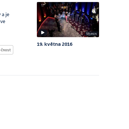
 a je
 ve
59 min
19. května 2016
ečnost