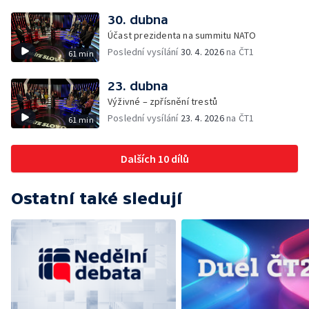
30. dubna
Účast prezidenta na summitu NATO
Poslední vysílání
30. 4. 2026
na ČT1
61 min
23. dubna
Výživné – zpřísnění trestů
Poslední vysílání
23. 4. 2026
na ČT1
61 min
Dalších 10 dílů
Ostatní také sledují