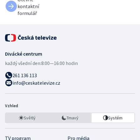
kontaktní
formulář
Divácké centrum
každý všední den:
8:00—16:00 hodin
261 136 113
info@ceskatelevize.cz
Vzhled
Světlý
Tmavý
Systém
TV program
Pro média