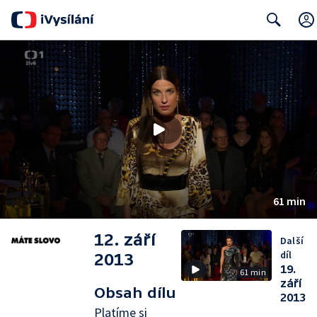
Search
61 min
12. září
Další
díl
2013
19.
61 min
září
Obsah dílu
2013
Platíme si