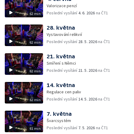
Valorizace penzí
Poslední vysílání
4. 6. 2026
na ČT1
62 min
28. května
Vystavování relikvií
Poslední vysílání
28. 5. 2026
na ČT1
62 min
21. května
Smíření s Němci
Poslední vysílání
21. 5. 2026
na ČT1
62 min
14. května
Regulace cen paliv
Poslední vysílání
14. 5. 2026
na ČT1
62 min
7. května
Švarcsystém
Poslední vysílání
7. 5. 2026
na ČT1
61 min