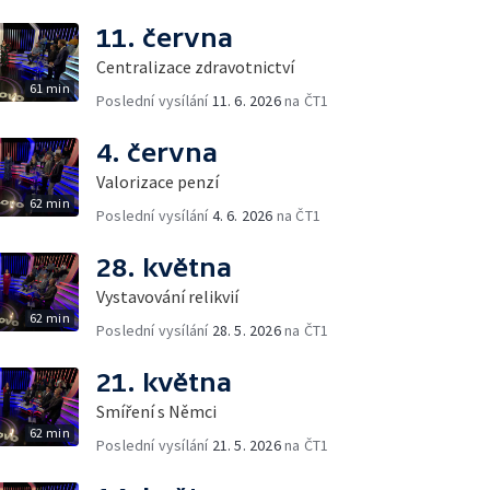
11. června
Centralizace zdravotnictví
61 min
Poslední vysílání
11. 6. 2026
na ČT1
4. června
Valorizace penzí
62 min
Poslední vysílání
4. 6. 2026
na ČT1
28. května
Vystavování relikvií
62 min
Poslední vysílání
28. 5. 2026
na ČT1
21. května
Smíření s Němci
62 min
Poslední vysílání
21. 5. 2026
na ČT1