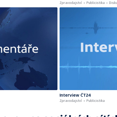
Zpravodajství
Publicistika
Disk
Interview ČT24
Zpravodajství
Publicistika