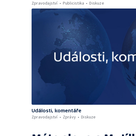
Zpravodajství
Publicistika
Diskuze
Události, komentáře
Zpravodajství
Zprávy
Diskuze