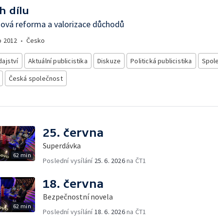
h dílu
ová reforma a valorizace důchodů
o
2012
•
Česko
ajství
Aktuální publicistika
Diskuze
Politická publicistika
Spol
Česká společnost
25. června
Superdávka
62 min
Poslední vysílání
25. 6. 2026
na ČT1
18. června
Bezpečnostní novela
62 min
Poslední vysílání
18. 6. 2026
na ČT1