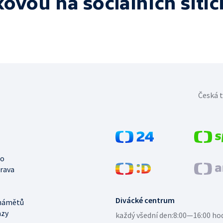
lkovou
na sociálních sítíc
Česká t
no
trava
Divácké centrum
námětů
azy
každý všední den:
8:00—16:00 ho