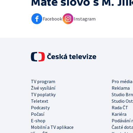
Máte slovo s M. Jí
Facebook
Instagram
TV program
Pro média
Živé vysílání
Reklama
TV poplatky
Studio Br
Teletext
Studio Os
Podcasty
Rada ČT
Počasí
Kariéra
E-shop
Podávání 
Mobilní a TV aplikace
Časté dot