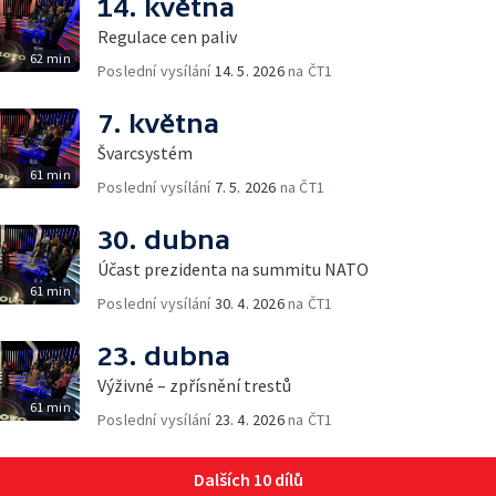
14. května
Regulace cen paliv
62 min
Poslední vysílání
14. 5. 2026
na ČT1
7. května
Švarcsystém
61 min
Poslední vysílání
7. 5. 2026
na ČT1
30. dubna
Účast prezidenta na summitu NATO
61 min
Poslední vysílání
30. 4. 2026
na ČT1
23. dubna
Výživné – zpřísnění trestů
61 min
Poslední vysílání
23. 4. 2026
na ČT1
Dalších 10 dílů