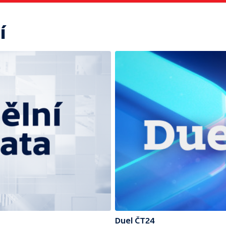
í
Duel ČT24