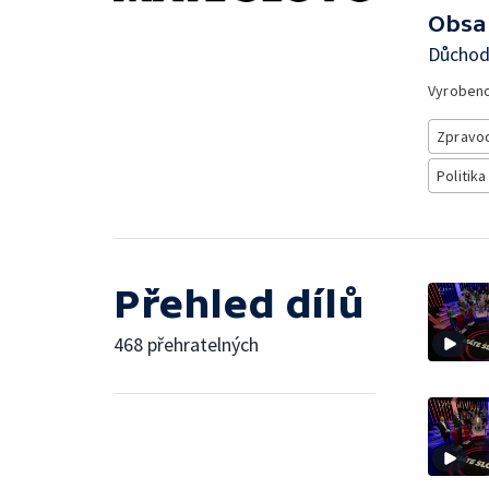
Obsa
Důchod
Vyroben
Zpravod
Politika
Přehled dílů
468 přehratelných