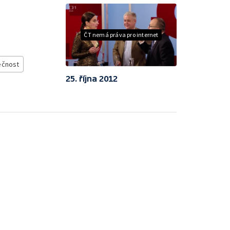
ČT nemá práva pro internet
ečnost
25. října 2012