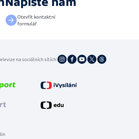
h
Napište nám
Otevřít kontaktní
formulář
elevize na sociálních sítích:
din