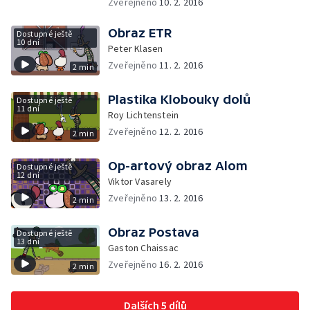
Zveřejněno
10. 2. 2016
Obraz ETR
Dostupné ještě
10 dní
Peter Klasen
Zveřejněno
11. 2. 2016
2 min
Plastika Klobouky dolů
Dostupné ještě
11 dní
Roy Lichtenstein
Zveřejněno
12. 2. 2016
2 min
Op-artový obraz Alom
Dostupné ještě
12 dní
Viktor Vasarely
Zveřejněno
13. 2. 2016
2 min
Obraz Postava
Dostupné ještě
13 dní
Gaston Chaissac
Zveřejněno
16. 2. 2016
2 min
Dalších 5 dílů