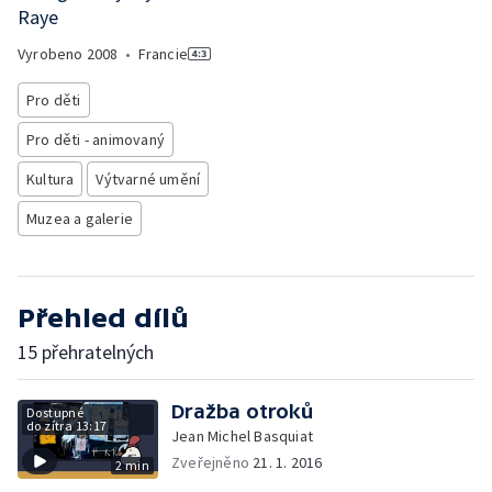
Raye
Vyrobeno
2008
•
Francie
Pro děti
Pro děti - animovaný
Kultura
Výtvarné umění
Muzea a galerie
Přehled dílů
15 přehratelných
Dražba otroků
Dostupné
do zítra 13:17
Jean Michel Basquiat
Zveřejněno
21. 1. 2016
2 min