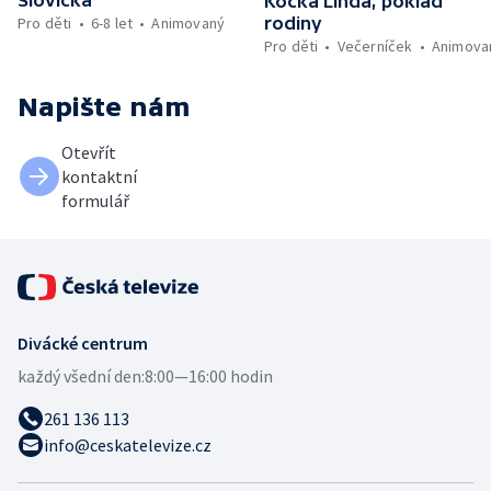
Kočka Linda, poklad
Pro děti
6-8 let
Animovaný
rodiny
Pro děti
Večerníček
Animova
Napište nám
Otevřít
kontaktní
formulář
Divácké centrum
každý všední den:
8:00—16:00 hodin
261 136 113
info@ceskatelevize.cz