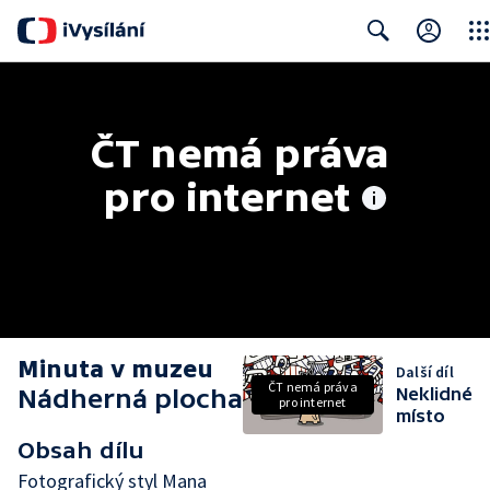
Clos
Search
ČT nemá práva 
pro internet
Minuta v muzeu
Další díl
ČT nemá práva
Nádherná plocha
Neklidné
pro internet
místo
Obsah dílu
Fotografický styl Mana