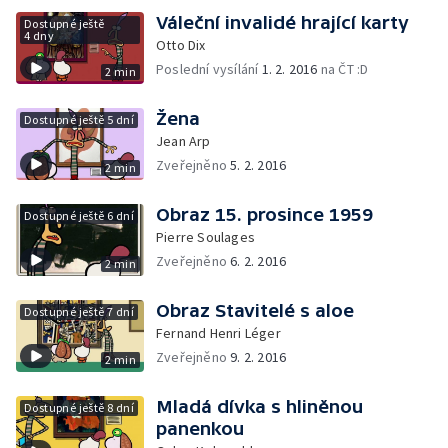
Váleční invalidé hrající karty
Dostupné ještě
4 dny
Otto Dix
Poslední vysílání
1. 2. 2016
na ČT :D
2 min
Žena
Dostupné ještě 5 dní
Jean Arp
Zveřejněno
5. 2. 2016
2 min
Obraz 15. prosince 1959
Dostupné ještě 6 dní
Pierre Soulages
Zveřejněno
6. 2. 2016
2 min
Obraz Stavitelé s aloe
Dostupné ještě 7 dní
Fernand Henri Léger
Zveřejněno
9. 2. 2016
2 min
Mladá dívka s hliněnou
Dostupné ještě 8 dní
panenkou