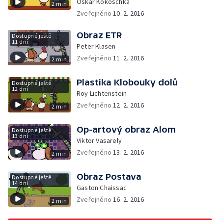
Oskar Kokoschka
2 min
Zveřejněno
10. 2. 2016
Obraz ETR
Dostupné ještě
11 dní
Peter Klasen
Zveřejněno
11. 2. 2016
2 min
Plastika Klobouky dolů
Dostupné ještě
12 dní
Roy Lichtenstein
Zveřejněno
12. 2. 2016
2 min
Op-artový obraz Alom
Dostupné ještě
13 dní
Viktor Vasarely
Zveřejněno
13. 2. 2016
2 min
Obraz Postava
Dostupné ještě
14 dní
Gaston Chaissac
Zveřejněno
16. 2. 2016
2 min