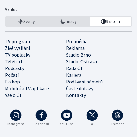
Vzhled
Světlý
Tmavý
Systém
TV program
Pro média
Živé vysílání
Reklama
TV poplatky
Studio Brno
Teletext
Studio Ostrava
Podcasty
Rada ČT
Počasí
Kariéra
E-shop
Podávání námětů
Mobilní a TV aplikace
Časté dotazy
Vše o ČT
Kontakty
Instagram
Facebook
YouTube
X
Threads