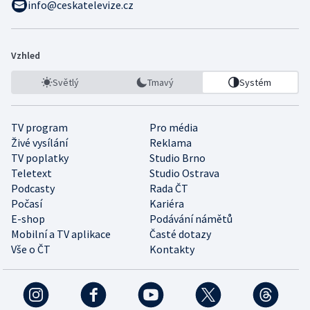
info@ceskatelevize.cz
Vzhled
Světlý
Tmavý
Systém
TV program
Pro média
Živé vysílání
Reklama
TV poplatky
Studio Brno
Teletext
Studio Ostrava
Podcasty
Rada ČT
Počasí
Kariéra
E-shop
Podávání námětů
Mobilní a TV aplikace
Časté dotazy
Vše o ČT
Kontakty