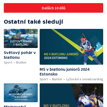
Dalších 10 dílů
Ostatní také sledují
Světový pohár v
biatlonu
Sport
Biatlon
MS v biatlonu juniorů 2024
Estonsko
Sport
Biatlon
Lyžování a snowboarding
Mistrovství