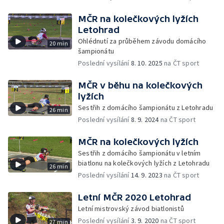
MČR na kolečkových lyžích
Letohrad
Ohlédnutí za průběhem závodu domácího
20 min
šampionátu
Poslední vysílání
8. 10. 2025
na ČT sport
MČR v běhu na kolečkových
lyžích
Sestřih z domácího šampionátu z Letohradu
26 min
Poslední vysílání
8. 9. 2024
na ČT sport
MČR na kolečkových lyžích
Sestřih z domácího šampionátu v letním
biatlonu na kolečkových lyžích z Letohradu
26 min
Poslední vysílání
14. 9. 2023
na ČT sport
Letní MČR 2020 Letohrad
Letní mistrovský závod biatlonistů
Poslední vysílání
3. 9. 2020
na ČT sport
27 min