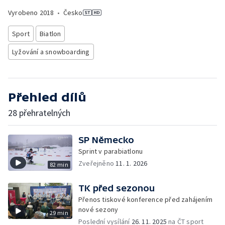
Vyrobeno
2018
•
Česko
Sport
Biatlon
Lyžování a snowboarding
Přehled dílů
28 přehratelných
SP Německo
Sprint v parabiatlonu
Zveřejněno
11. 1. 2026
82 min
TK před sezonou
Přenos tiskové konference před zahájením
nové sezony
29 min
Poslední vysílání
26. 11. 2025
na ČT sport