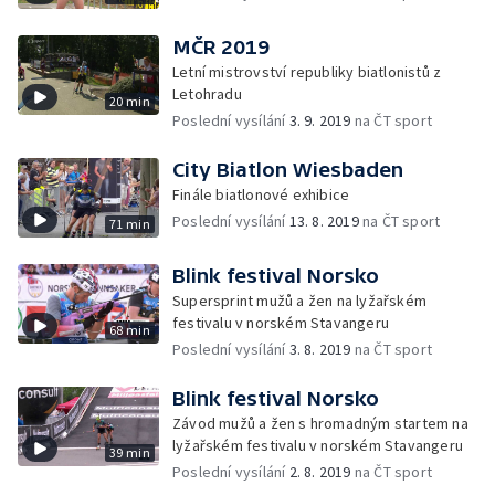
MČR 2019
Letní mistrovství republiky biatlonistů z
Letohradu
20 min
Poslední vysílání
3. 9. 2019
na ČT sport
City Biatlon Wiesbaden
Finále biatlonové exhibice
Poslední vysílání
13. 8. 2019
na ČT sport
71 min
Blink festival Norsko
Supersprint mužů a žen na lyžařském
festivalu v norském Stavangeru
68 min
Poslední vysílání
3. 8. 2019
na ČT sport
Blink festival Norsko
Závod mužů a žen s hromadným startem na
lyžařském festivalu v norském Stavangeru
39 min
Poslední vysílání
2. 8. 2019
na ČT sport