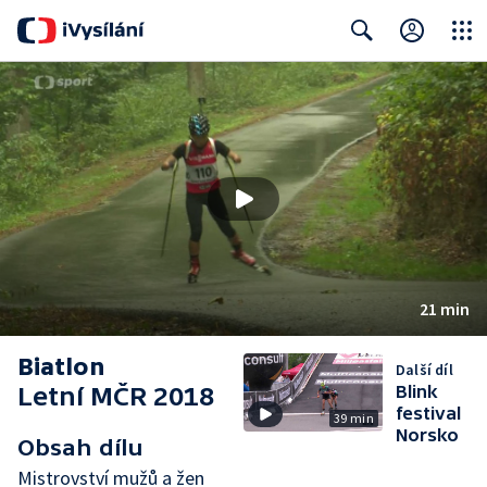
Close
Search
21 min
Biatlon
Další díl
Letní MČR 2018
Blink
festival
39 min
Norsko
Obsah dílu
Mistrovství mužů a žen