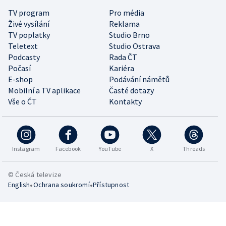
TV program
Pro média
Živé vysílání
Reklama
TV poplatky
Studio Brno
Teletext
Studio Ostrava
Podcasty
Rada ČT
Počasí
Kariéra
E-shop
Podávání námětů
Mobilní a TV aplikace
Časté dotazy
Vše o ČT
Kontakty
Instagram
Facebook
YouTube
X
Threads
© Česká televize
•
•
English
Ochrana soukromí
Přístupnost