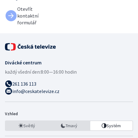
Otevřít
kontaktní
formulář
Divácké centrum
každý všední den:
8:00—16:00 hodin
261 136 113
info@ceskatelevize.cz
Vzhled
Světlý
Tmavý
Systém