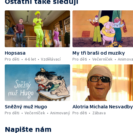
Ostatní také sledují
Hopsasa
My tři braši od muziky
Pro děti
4-6 let
Vzdělávací
Pro děti
Večerníček
Animov
Sněžný muž Hugo
Alotria Michala Nesvadby
Pro děti
Večerníček
Animovaný
Pro děti
Zábava
Napište nám