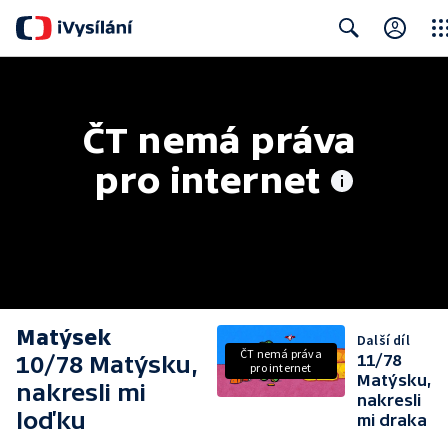
Clos
Search
ČT nemá práva 
pro internet
Matýsek
Další díl
ČT nemá práva
10/78 Matýsku,
11/78
pro internet
Matýsku,
nakresli mi
nakresli
loďku
mi draka