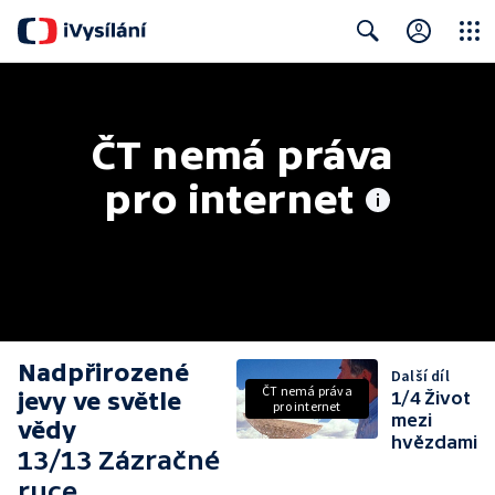
Close
Search
ČT nemá práva 
pro internet
Nadpřirozené
Další díl
ČT nemá práva
jevy ve světle
1/4 Život
pro internet
mezi
vědy
hvězdami
13/13 Zázračné
ruce