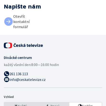
Napište nám
Otevřít
kontaktní
formulář
Divácké centrum
každý všední den:
8:00—16:00 hodin
261 136 113
info@ceskatelevize.cz
Vzhled