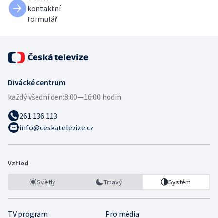
kontaktní
formulář
Divácké centrum
každý všední den:
8:00—16:00 hodin
261 136 113
info@ceskatelevize.cz
Vzhled
Světlý
Tmavý
Systém
TV program
Pro média