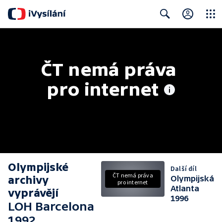
Close
Search
ČT nemá práva 
pro internet
Olympijské
Další díl
ČT nemá práva
archivy
Olympijská
pro internet
Atlanta
vyprávějí
1996
LOH Barcelona
1992