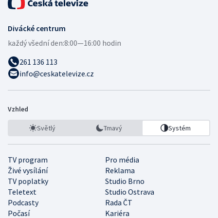
Divácké centrum
každý všední den:
8:00—16:00 hodin
261 136 113
info@ceskatelevize.cz
Vzhled
Světlý
Tmavý
Systém
TV program
Pro média
Živé vysílání
Reklama
TV poplatky
Studio Brno
Teletext
Studio Ostrava
Podcasty
Rada ČT
Počasí
Kariéra