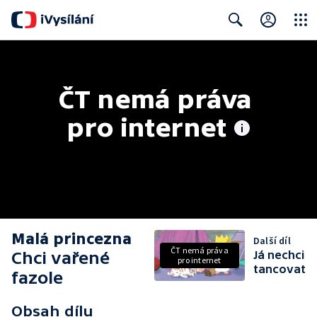
Close
Search
ČT nemá práva 
pro internet
Malá princezna
Další díl
ČT nemá práva
Chci vařené
Já nechci
pro internet
tancovat
fazole
Obsah dílu