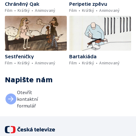
Chráněný Qak
Peripetie zpěvu
Film
Krátký
Animovaný
Film
Krátký
Animovaný
Sestřeničky
Bartakiáda
Film
Krátký
Animovaný
Film
Krátký
Animovaný
Napište nám
Otevřít
kontaktní
formulář