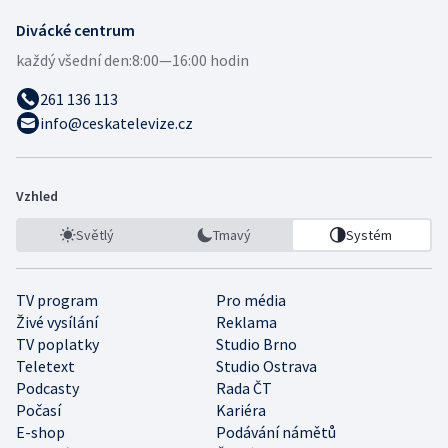
Divácké centrum
každý všední den:
8:00—16:00 hodin
261 136 113
info@ceskatelevize.cz
Vzhled
Světlý
Tmavý
Systém
TV program
Pro média
Živé vysílání
Reklama
TV poplatky
Studio Brno
Teletext
Studio Ostrava
Podcasty
Rada ČT
Počasí
Kariéra
E-shop
Podávání námětů