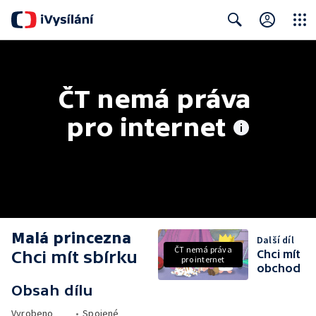
Close
Search
ČT nemá práva 
pro internet
Malá princezna
Další díl
ČT nemá práva
Chci mít sbírku
Chci mít
pro internet
obchod
Obsah dílu
Vyrobeno
•
Spojené