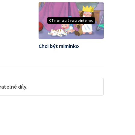
ČT nemá práva pro internet
Chci být miminko
telné díly.