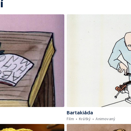
í
Bartakiáda
Film
Krátký
Animovaný