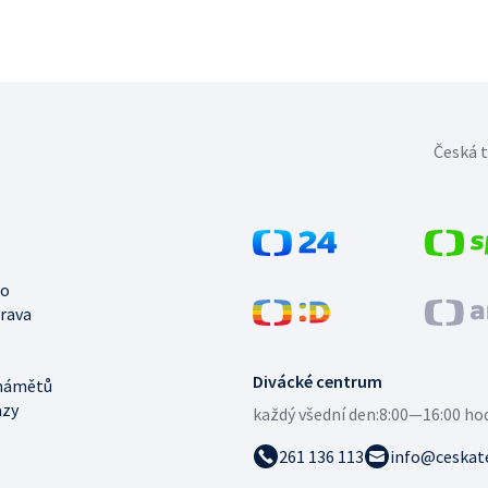
Česká t
no
trava
Divácké centrum
námětů
azy
každý všední den:
8:00—16:00 ho
261 136 113
info@ceskate