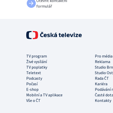
Otevřít kontaktní
formulář
TV program
Pro média
Živé vysílání
Reklama
TV poplatky
Studio Br
Teletext
Studio Os
Podcasty
Rada ČT
Počasí
Kariéra
E-shop
Podávání 
Mobilní a TV aplikace
Časté dot
Vše o ČT
Kontakty