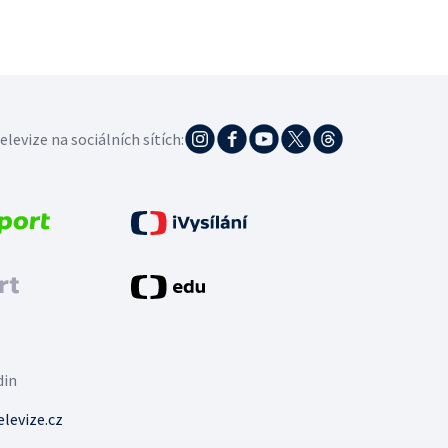
elevize na sociálních sítích:
din
levize.cz