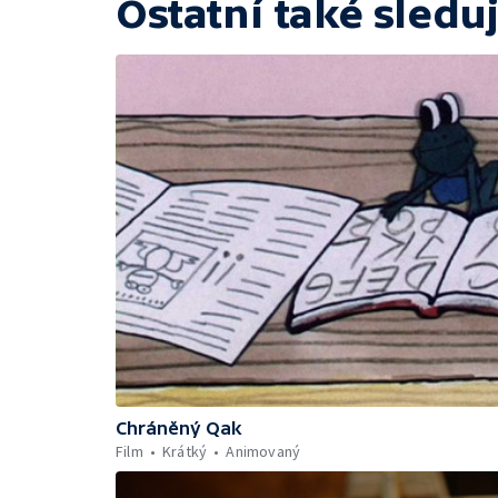
Ostatní také sleduj
Chráněný Qak
Film
Krátký
Animovaný