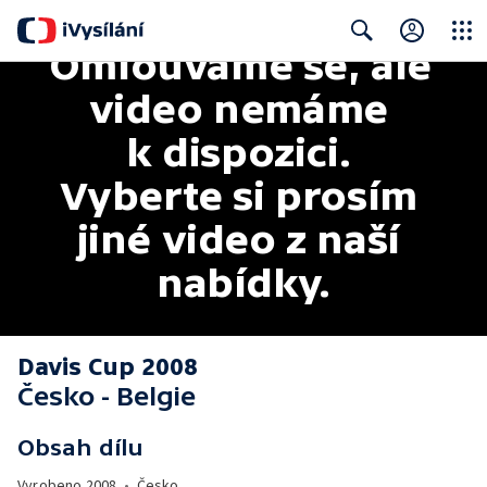
Omlouváme se, ale 
Close
Search
video nemáme 
k dispozici. 
Vyberte si prosím 
jiné video z naší 
nabídky.
Davis Cup 2008
Česko - Belgie
Obsah dílu
Vyrobeno
2008
•
Česko