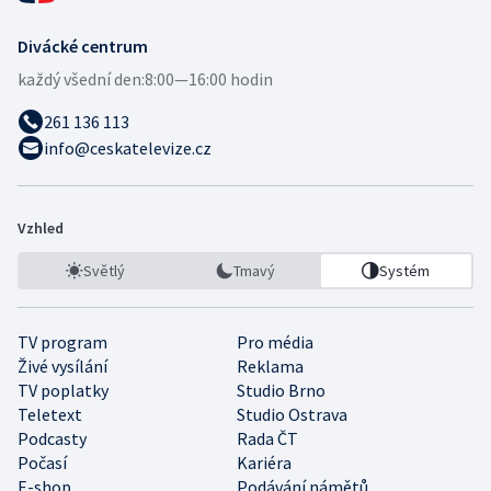
Divácké centrum
každý všední den:
8:00—16:00 hodin
261 136 113
info@ceskatelevize.cz
Vzhled
Světlý
Tmavý
Systém
TV program
Pro média
Živé vysílání
Reklama
TV poplatky
Studio Brno
Teletext
Studio Ostrava
Podcasty
Rada ČT
Počasí
Kariéra
E-shop
Podávání námětů