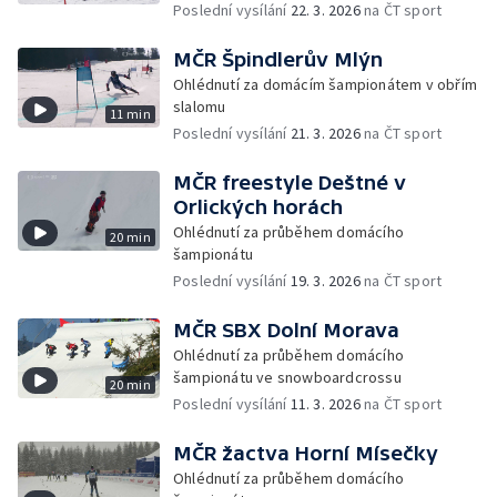
Poslední vysílání
22. 3. 2026
na ČT sport
MČR Špindlerův Mlýn
Ohlédnutí za domácím šampionátem v obřím
slalomu
11 min
Poslední vysílání
21. 3. 2026
na ČT sport
MČR freestyle Deštné v
Orlických horách
Ohlédnutí za průběhem domácího
20 min
šampionátu
Poslední vysílání
19. 3. 2026
na ČT sport
MČR SBX Dolní Morava
Ohlédnutí za průběhem domácího
šampionátu ve snowboardcrossu
20 min
Poslední vysílání
11. 3. 2026
na ČT sport
MČR žactva Horní Mísečky
Ohlédnutí za průběhem domácího