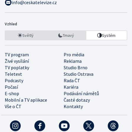
info@ceskatelevize.cz
Vzhled
Světlý
Tmavý
Systém
TV program
Pro média
Živé vysílání
Reklama
TV poplatky
Studio Brno
Teletext
Studio Ostrava
Podcasty
Rada ČT
Počasí
Kariéra
E-shop
Podávání námětů
Mobilní a TV aplikace
Časté dotazy
Vše o ČT
Kontakty