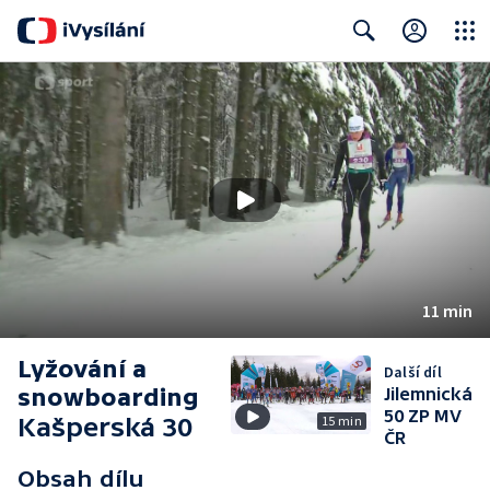
Close
Search
11 min
Lyžování a
Další díl
snowboarding
Jilemnická
50 ZP MV
Kašperská 30
15 min
ČR
Obsah dílu