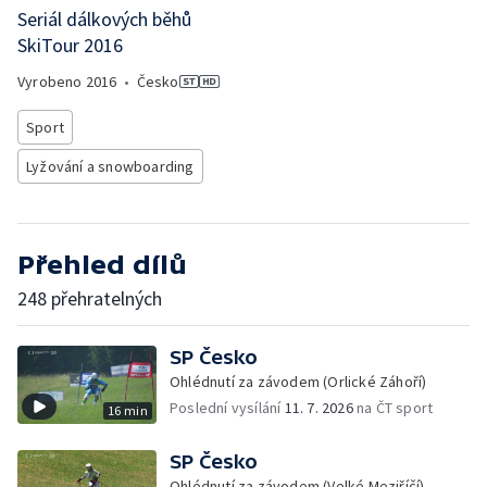
Seriál dálkových běhů
SkiTour 2016
Vyrobeno
2016
•
Česko
Sport
Lyžování a snowboarding
Přehled dílů
248 přehratelných
SP Česko
Ohlédnutí za závodem (Orlické Záhoří)
Poslední vysílání
11. 7. 2026
na ČT sport
16 min
SP Česko
Ohlédnutí za závodem (Velké Meziříčí)